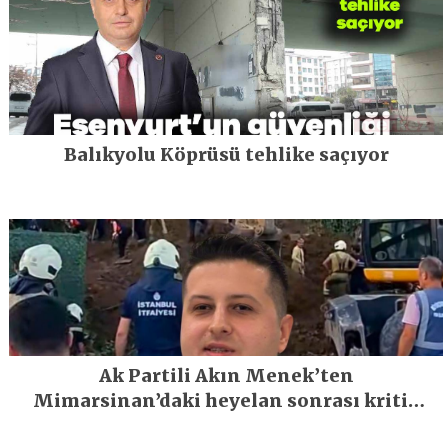
Balıkyolu Köprüsü tehlike saçıyor
Ak Partili Akın Menek’ten
Mimarsinan’daki heyelan sonrası kritik
uyarı