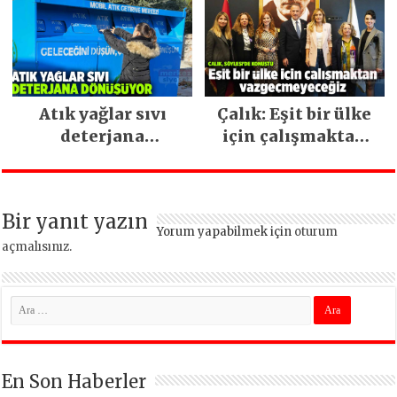
ara vermeden
devam ediyor
Atık yağlar sıvı
Çalık: Eşit bir ülke
deterjana
için çalışmaktan
dönüşüyor
vazgeçmeyeceğiz
Bir yanıt yazın
Yorum yapabilmek için
oturum
açmalısınız
.
En Son Haberler