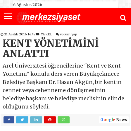
6 Ağustos 2026
21 Aralık 2016 16:47
YEREL
yorum yap
KENT YÖNETİMİNİ
ANLATTI
Arel Üniversitesi öğrencilerine "Kent ve Kent
Yönetimi" konulu ders veren Büyükçekmece
Belediye Başkanı Dr. Hasan Akgün, bir kentin
cennet veya cehenneme dönüşmesinin
belediye başkanı ve belediye meclisinin elinde
olduğunu söyledi.
G
o
o
g
l
e
News