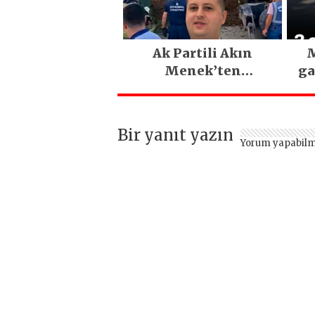
Ak Partili Akın
M
Menek’ten
ga
Mimarsinan’daki
heyelan sonrası
kritik uyarı
Bir yanıt yazın
Yorum yapabilm