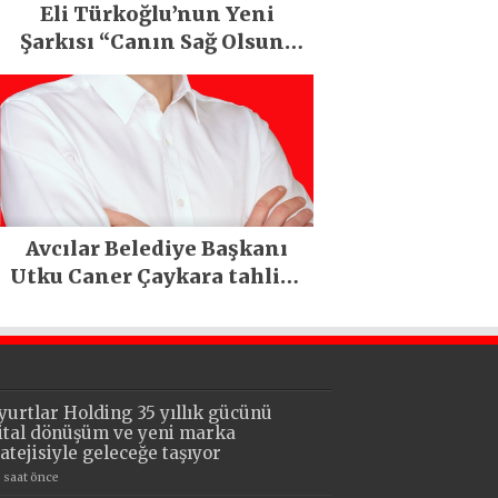
Eli Türkoğlu’nun Yeni
Şarkısı “Canın Sağ Olsun”
Büyük İlgi Gördü!..
Avcılar Belediye Başkanı
Utku Caner Çaykara tahliye
edildi
yurtlar Holding 35 yıllık gücünü
jital dönüşüm ve yeni marka
ratejisiyle geleceğe taşıyor
9 saat önce