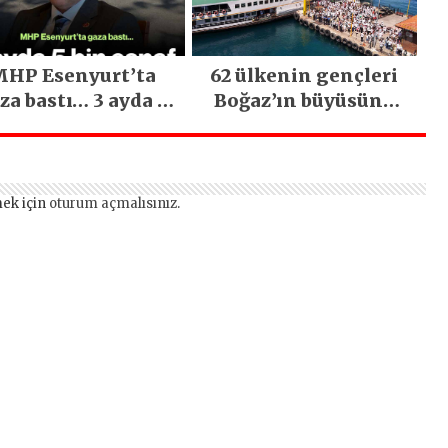
Gerçekleşti
HP Esenyurt’ta
62 ülkenin gençleri
za bastı… 3 ayda 5
Boğaz’ın büyüsüne
bin esnaf ziyaret
kapıldı
edildi
ek için
oturum açmalısınız
.