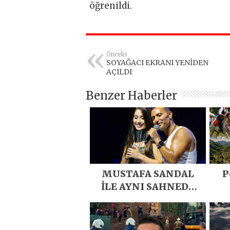
öğrenildi.
Önceki
SOYAĞACI EKRANI YENİDEN
AÇILDI
Benzer Haberler
MUSTAFA SANDAL
P
İLE AYNI SAHNEDE
PARLADI
D
Eme
E