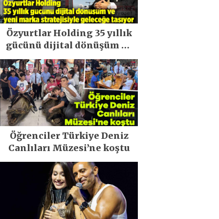
Özyurtlar Holding 35 yıllık
gücünü dijital dönüşüm ve
yeni marka stratejisiyle
geleceğe taşıyor
Öğrenciler Türkiye Deniz
Canlıları Müzesi’ne koştu