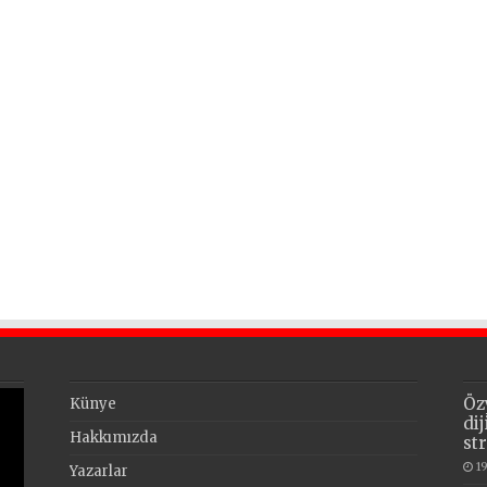
Öz
Künye
di
Hakkımızda
st
1
Yazarlar