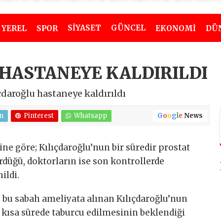
SİYASET
GÜNCEL
YEREL
SPOR
EKONOMİ
DÜ
HASTANEYE KALDIRILDI
daroğlu hastaneye kaldırıldı
n
Pinterest
Whatsapp
G
o
o
g
l
e
News
ne göre; Kılıçdaroğlu’nun bir süredir prostat
rdüğü, doktorların ise son kontrollerde
ildi.
bu sabah ameliyata alınan Kılıçdaroğlu’nun
 kısa sürede taburcu edilmesinin beklendiği