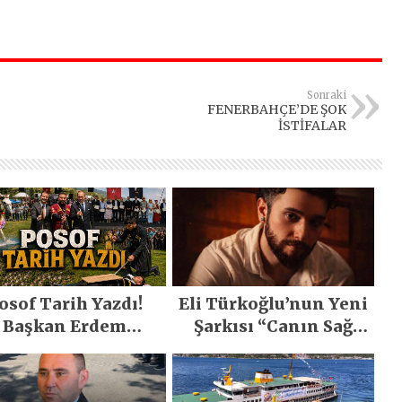
Sonraki
FENERBAHÇE’DE ŞOK
İSTİFALAR
osof Tarih Yazdı!
Eli Türkoğlu’nun Yeni
Başkan Erdem
Şarkısı “Canın Sağ
emirci’nin Büyük
Olsun” Büyük İlgi
ğiyle Son Yılların
Gördü!..
n Büyük Festivali