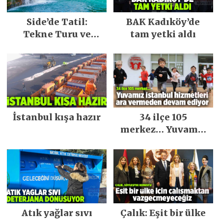
Side’de Tatil:
BAK Kadıköy’de
Tekne Turu ve
tam yetki aldı
Keşfedilecek Yerler
İstanbul kışa hazır
34 ilçe 105
merkez… Yuvamız
İstanbul hizmetleri
ara vermeden
devam ediyor
Atık yağlar sıvı
Çalık: Eşit bir ülke