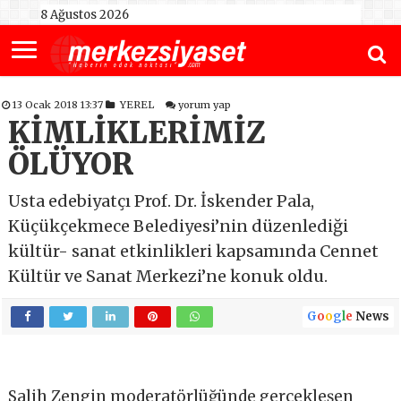
8 Ağustos 2026
13 Ocak 2018 13:37
YEREL
yorum yap
KİMLİKLERİMİZ
ÖLÜYOR
Usta edebiyatçı Prof. Dr. İskender Pala,
Küçükçekmece Belediyesi’nin düzenlediği
kültür- sanat etkinlikleri kapsamında Cennet
Kültür ve Sanat Merkezi’ne konuk oldu.
G
o
o
g
l
e
News
Salih Zengin moderatörlüğünde gerçekleşen