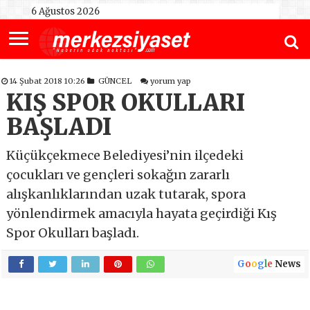
6 Ağustos 2026
14 Şubat 2018 10:26
GÜNCEL
yorum yap
KIŞ SPOR OKULLARI
BAŞLADI
Küçükçekmece Belediyesi’nin ilçedeki
çocukları ve gençleri sokağın zararlı
alışkanlıklarından uzak tutarak, spora
yönlendirmek amacıyla hayata geçirdiği Kış
Spor Okulları başladı.
G
o
o
g
l
e
News