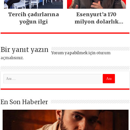
Tercih çadırlarına
Esenyurt’a 170
yoğun ilgi
milyon dolarlık
yatırım:
İstanbul’un tek
termal oteli olacak
Bir yanıt yazın
Yorum yapabilmek için
oturum
açmalısınız
.
En Son Haberler