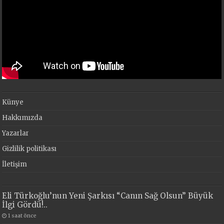
Künye
Hakkımızda
Yazarlar
Gizlilik politikası
İletişim
Eli Türkoğlu’nun Yeni Şarkısı “Canın Sağ Olsun” Büyük
İlgi Gördü!..
1 saat önce