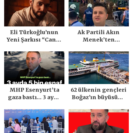
Eli Türkoğlu’nun
Ak Partili Akın
Yeni Şarkısı “Canın
Menek’ten
Sağ Olsun” Büyük
Mimarsinan’daki
İlgi Gördü!..
heyelan sonrası
kritik uyarı
MHP Esenyurt’ta
62 ülkenin gençleri
gaza bastı… 3 ayda
Boğaz’ın büyüsüne
5 bin esnaf ziyaret
kapıldı
edildi