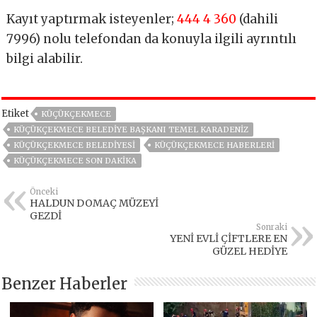
Kayıt yaptırmak isteyenler;
444 4 360
(dahili
7996) nolu telefondan da konuyla ilgili ayrıntılı
bilgi alabilir.
Etiket
KÜÇÜKÇEKMECE
KÜÇÜKÇEKMECE BELEDIYE BAŞKANI TEMEL KARADENIZ
KÜÇÜKÇEKMECE BELEDIYESI
KÜÇÜKÇEKMECE HABERLERI
KÜÇÜKÇEKMECE SON DAKIKA
Önceki
HALDUN DOMAÇ MÜZEYİ
GEZDİ
Sonraki
YENİ EVLİ ÇİFTLERE EN
GÜZEL HEDİYE
Benzer Haberler