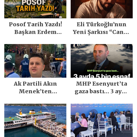
Posof Tarih Yazdı!
Eli Türkoğlu’nun
Başkan Erdem
Yeni Şarkısı “Canın
Demirci’nin Büyük
Sağ Olsun” Büyük
Emeğiyle Son
İlgi Gördü!..
Yılların En Büyük
Festivali
Gerçekleşti
Ak Partili Akın
MHP Esenyurt’ta
Menek’ten
gaza bastı… 3 ayda
Mimarsinan’daki
5 bin esnaf ziyaret
heyelan sonrası
edildi
kritik uyarı