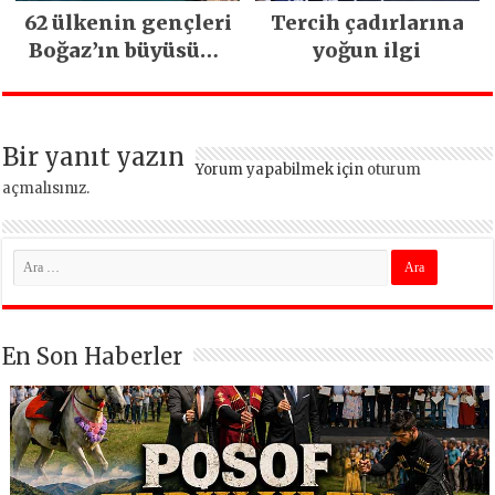
62 ülkenin gençleri
Tercih çadırlarına
Boğaz’ın büyüsüne
yoğun ilgi
kapıldı
Bir yanıt yazın
Yorum yapabilmek için
oturum
açmalısınız
.
En Son Haberler