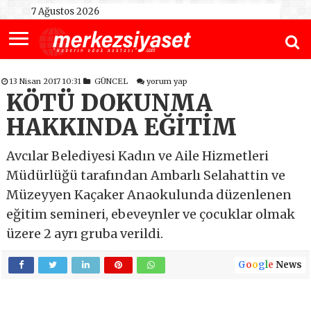
7 Ağustos 2026
13 Nisan 2017 10:31
GÜNCEL
yorum yap
KÖTÜ DOKUNMA
HAKKINDA EĞİTİM
Avcılar Belediyesi Kadın ve Aile Hizmetleri
Müdürlüğü tarafından Ambarlı Selahattin ve
Müzeyyen Kaçaker Anaokulunda düzenlenen
eğitim semineri, ebeveynler ve çocuklar olmak
üzere 2 ayrı gruba verildi.
G
o
o
g
l
e
News