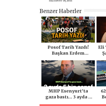
hizmete açıldı
Benzer Haberler
Posof Tarih Yazdı!
Eli
Başkan Erdem
Ş
Demirci’nin Büyük
O
Emeğiyle Son Yılların
En Büyük Festivali
Gerçekleşti
MHP Esenyurt’ta
62
gaza bastı… 3 ayda 5
B
bin esnaf ziyaret