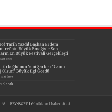
sof Tarih Yazdı! Başkan Erdem
mirci’nin Büyük Emeğiyle Son
lların En Büyük Festivali Gerçekleşti
 saat önce
i Türkoğlu’nun Yeni Şarkısı “Canın
ğ Olsun” Büyük İlgi Gördü!..
1 saat önce
tı olacak
BEYNSOFT
|
Günlük tur
|
haber sitesi