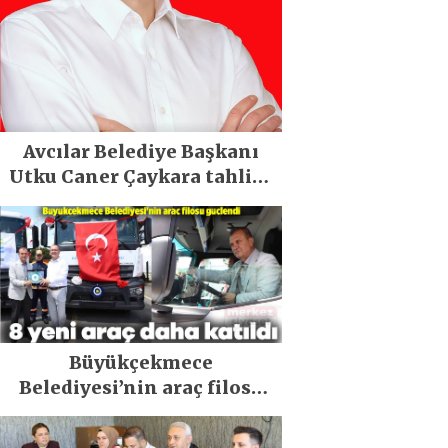
Avcılar Belediye Başkanı
Utku Caner Çaykara tahliye
edildi
Büyükçekmece
Belediyesi’nin araç filosu
güçlendi