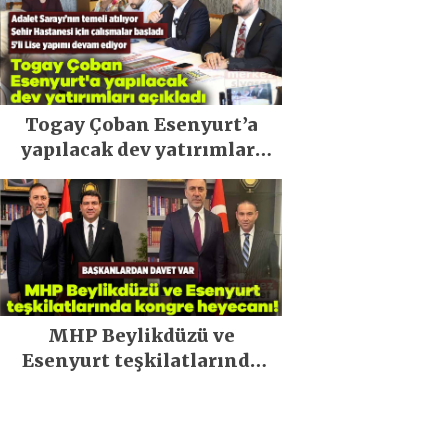
Togay Çoban Esenyurt’a
yapılacak dev yatırımları
açıkladı
MHP Beylikdüzü ve
Esenyurt teşkilatlarında
kongre heyecanı!