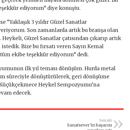
 geçerek yeniden hayata dönmesi çok güzel. Bu
şekkür ediyorum” diye konuştu.
se “Yaklaşık 3 yıldır Güzel Sanatlar
veriyorum. Son zamanlarda artık bu branşa olan
 Heykeli, Güzel Sanatlar çatısından çıkarıp artık
istedik. Bize bu fırsatı veren Sayın Kemal
 tüm ekibe teşekkür ediyorum” dedi.
munun ilk yıl teması dönüşüm. Hurda metal
im süreciyle dönüştürülerek, geri dönüşüme
r. Küçükçekmece Heykel Sempozyumu’na
devam edecek.
Sonraki
Sanatsever’in başarısı