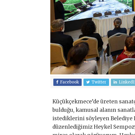
Facebook
Twitter
LinkedI
Küçükçekmece’de üreten sanatçın
bulduğu, kamusal alanın sanatl
istediklerini söyleyen Belediye
düzenlediğimiz Heykel Sempozy