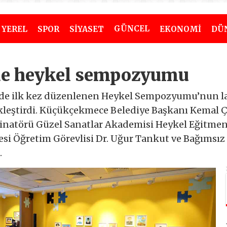
GÜNCEL
YEREL
SPOR
SİYASET
EKONOMİ
DÜ
de heykel sempozyumu
ede ilk kez düzenlenen Heykel Sempozyumu’nun l
leştirdi. Küçükçekmece Belediye Başkanı Kemal Çe
dinatörü Güzel Sanatlar Akademisi Heykel Eğitmeni
esi Öğretim Görevlisi Dr. Uğur Tankut ve Bağımsız
.