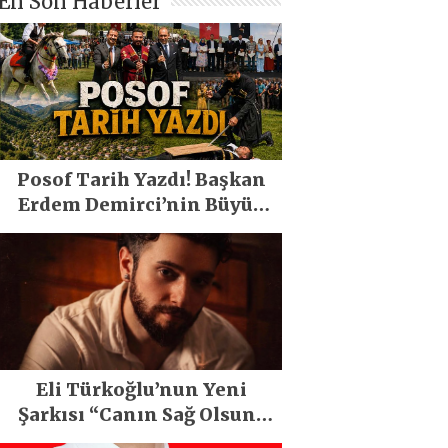
En Son Haberler
Posof Tarih Yazdı! Başkan
Erdem Demirci’nin Büyük
Emeğiyle Son Yılların En
Büyük Festivali Gerçekleşti
Eli Türkoğlu’nun Yeni
Şarkısı “Canın Sağ Olsun”
Büyük İlgi Gördü!..