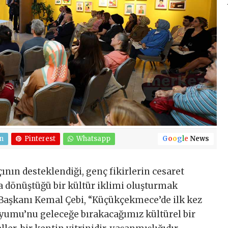
n
Pinterest
Whatsapp
G
o
o
g
l
e
News
ın desteklendiği, genç fikirlerin cesaret
a dönüştüğü bir kültür iklimi oluşturmak
 Başkanı Kemal Çebi, “Küçükçekmece’de ilk kez
umu’nu geleceğe bırakacağımız kültürel bir