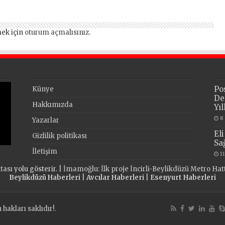
ek için
oturum açmalısınız
.
Po
Künye
De
Hakkımızda
Yı
8
Yazarlar
El
Gizlilik politikası
Sa
İletişim
1
itası
yolu gösterir. |
İmamoğlu: İlk proje İncirli-Beylikdüzü Metro Hat
Beylikdüzü Haberleri
|
Avcılar Haberleri
|
Esenyurt Haberleri
akları saklıdır!.