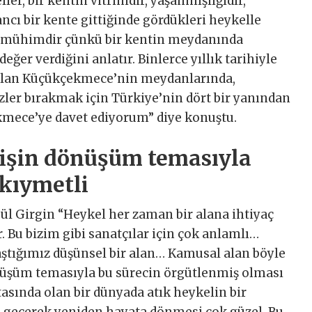
r, bir kentin vitrinidir, yaşanmışlığıdır,
ncı bir kente gittiğinde gördükleri heykelle
 Bu mühimdir çünkü bir kentin meydanında
ğer verdiğini anlatır. Binlerce yıllık tarihiyle
p olan Küçükçekmece’nin meydanlarında,
izler bırakmak için Türkiye’nin dört bir yanından
ekmece’ye davet ediyorum” diye konuştu.
 işin dönüşüm temasıyla
kıymetli
ül Girgin “Heykel her zaman bir alana ihtiyaç
. Bu bizim gibi sanatçılar için çok anlamlı…
ştığımız düşünsel bir alan… Kamusal alan böyle
dönüşüm temasıyla bu sürecin örgütlenmiş olması
tasında olan bir dünyada atık heykelin bir