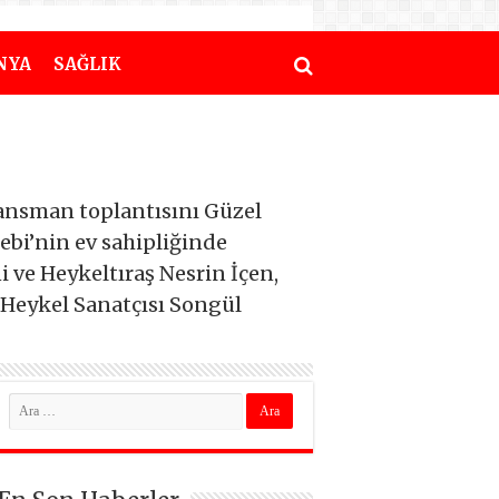
NYA
SAĞLIK
ansman toplantısını Güzel
bi’nin ev sahipliğinde
 ve Heykeltıraş Nesrin İçen,
 Heykel Sanatçısı Songül