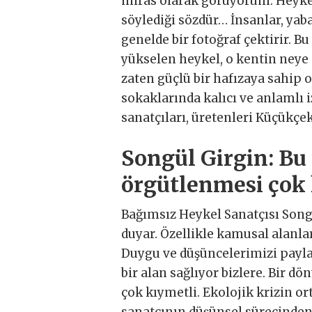
miras olarak görüyorum. Heykelle
söylediği sözdür… İnsanlar, yaba
genelde bir fotoğraf çektirir.
yükselen heykel, o kentin neye de
zaten güçlü bir hafızaya sahi
sokaklarında kalıcı ve anlamlı 
sanatçıları, üretenleri Küçükç
Songül Girgin: Bu
örgütlenmesi çok 
Bağımsız Heykel Sanatçısı Song
duyar. Özellikle kamusal alanlar
Duygu ve düşüncelerimizi payla
bir alan sağlıyor bizlere. Bir 
çok kıymetli. Ekolojik krizin or