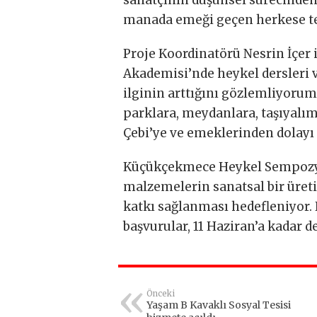
sanatçının düşünsel sürecinden
manada emeği geçen herkese te
Proje Koordinatörü Nesrin İçer i
Akademisi’nde heykel dersleri 
ilginin arttığını gözlemliyorum.
parklara, meydanlara, taşıyalım 
Çebi’ye ve emeklerinden dolayı
Küçükçekmece Heykel Sempozyu
malzemelerin sanatsal bir üret
katkı sağlanması hedefleniyo
başvurular, 11 Haziran’a kadar 
Önceki
Yaşam B Kavaklı Sosyal Tesisi