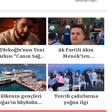
sınırları aştı
 Türkoğlu’nun Yeni
Ak Partili Akın
arkısı “Canın Sağ
Menek’ten
lsun” Büyük İlgi
Mimarsinan’daki
Gördü!..
heyelan sonrası
kritik uyarı
 ülkenin gençleri
Tercih çadırlarına
oğaz’ın büyüsüne
yoğun ilgi
kapıldı