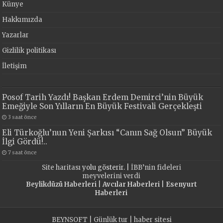
Künye
Hakkımızda
Yazarlar
Gizlilik politikası
İletişim
Posof Tarih Yazdı! Başkan Erdem Demirci’nin Büyük
Emeğiyle Son Yılların En Büyük Festivali Gerçekleşti
3 saat önce
Eli Türkoğlu’nun Yeni Şarkısı “Canın Sağ Olsun” Büyük
İlgi Gördü!..
7 saat önce
Site haritası
yolu gösterir. |
İBB’nin fideleri
meyvelerini verdi
Beylikdüzü Haberleri
|
Avcılar Haberleri
|
Esenyurt
Haberleri
BEYNSOFT
|
Günlük tur
|
haber sitesi