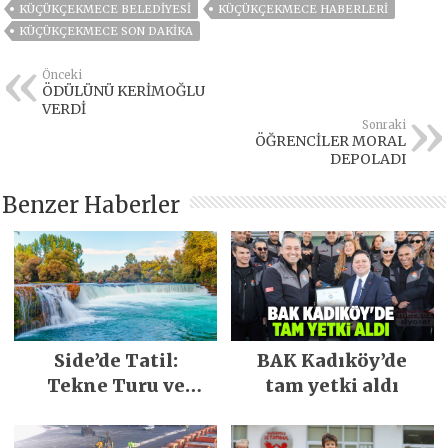
KÜÇÜKÇEKMECE BELEDIYESI
KÜÇÜKÇEKMECE HABERLERI
KÜÇÜKÇEKMECE SON DAKIKA
Önceki
ÖDÜLÜNÜ KERİMOĞLU
VERDİ
Sonraki
ÖĞRENCİLER MORAL
DEPOLADI
Benzer Haberler
Side’de Tatil:
BAK Kadıköy’de
Tekne Turu ve
tam yetki aldı
Keşfedilecek Yerler