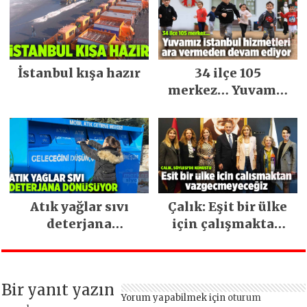
İstanbul kışa hazır
34 ilçe 105
merkez… Yuvamız
İstanbul hizmetleri
ara vermeden
devam ediyor
Atık yağlar sıvı
Çalık: Eşit bir ülke
deterjana
için çalışmaktan
dönüşüyor
vazgeçmeyeceğiz
Bir yanıt yazın
Yorum yapabilmek için
oturum