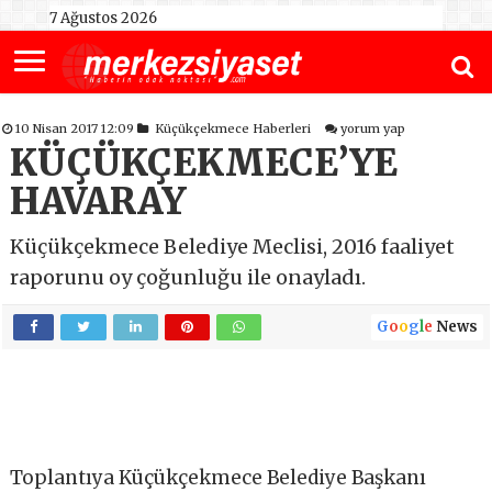
7 Ağustos 2026
10 Nisan 2017 12:09
Küçükçekmece Haberleri
yorum yap
KÜÇÜKÇEKMECE’YE
HAVARAY
Küçükçekmece Belediye Meclisi, 2016 faaliyet
raporunu oy çoğunluğu ile onayladı.
G
o
o
g
l
e
News
Toplantıya Küçükçekmece Belediye Başkanı