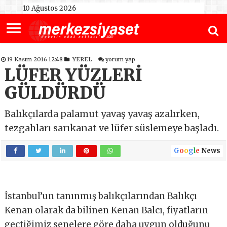
10 Ağustos 2026
19 Kasım 2016 12:48
YEREL
yorum yap
LÜFER YÜZLERİ
GÜLDÜRDÜ
Balıkçılarda palamut yavaş yavaş azalırken,
tezgahları sarıkanat ve lüfer süslemeye başladı.
G
o
o
g
l
e
News
İstanbul’un tanınmış balıkçılarından Balıkçı
Kenan olarak da bilinen Kenan Balcı, fiyatların
geçtiğimiz senelere göre daha uygun olduğunu