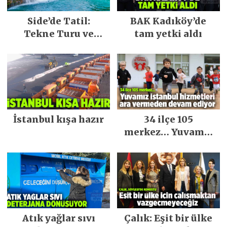
Side’de Tatil:
BAK Kadıköy’de
Tekne Turu ve
tam yetki aldı
Keşfedilecek Yerler
İstanbul kışa hazır
34 ilçe 105
merkez… Yuvamız
İstanbul hizmetleri
ara vermeden
devam ediyor
Atık yağlar sıvı
Çalık: Eşit bir ülke