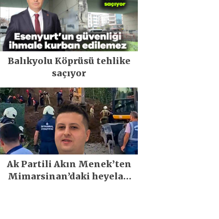
Balıkyolu Köprüsü tehlike
saçıyor
Ak Partili Akın Menek’ten
Mimarsinan’daki heyelan
sonrası kritik uyarı