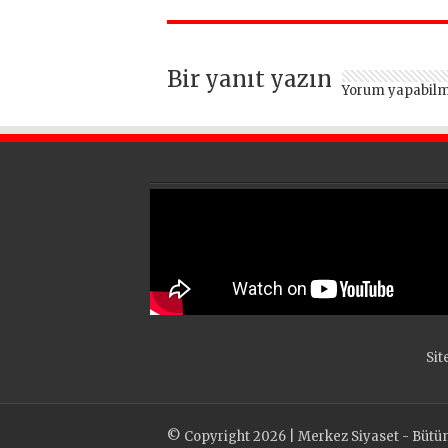
hizmetleri ara
vermeden devam
ediyor
Bir yanıt yazın
Yorum yapabilm
Sit
© Copyright 2026 | Merkez Siyaset - Bütün h