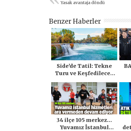
Yasak avantaja döndü
Benzer Haberler
Side’de Tatil: Tekne
BA
Turu ve Keşfedilecek
Yerler
34 ilçe 105 merkez…
Yuvamız İstanbul
de