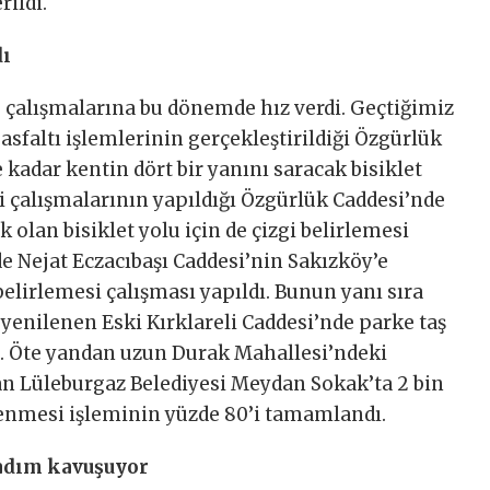
rildi.
dı
e çalışmalarına bu dönemde hız verdi. Geçtiğimiz
asfaltı işlemlerinin gerçekleştirildiği Özgürlük
kadar kentin dört bir yanını saracak bisiklet
izgi çalışmalarının yapıldığı Özgürlük Caddesi’nde
k olan bisiklet yolu için de çizgi belirlemesi
lde Nejat Eczacıbaşı Caddesi’nin Sakızköy’e
belirlemesi çalışması yapıldı. Bunun yanı sıra
yenilenen Eski Kırklareli Caddesi’nde parke taş
. Öte yandan uzun Durak Mahallesi’ndeki
an Lüleburgaz Belediyesi Meydan Sokak’ta 2 bin
enmesi işleminin yüzde 80’i tamamlandı.
 adım kavuşuyor