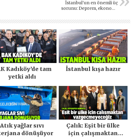
İstanbul’un en önemli üç
sorunu: Deprem, ekonomi,
ulaşım
K Kadıköy’de tam
İstanbul kışa hazır
yetki aldı
Atık yağlar sıvı
Çalık: Eşit bir ülke
terjana dönüşüyor
için çalışmaktan