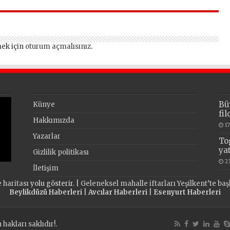
vazgeçmeyeceğiz
ek için
oturum açmalısınız
.
Bü
Künye
fi
Hakkımızda
1
Yazarlar
To
ya
Gizlilik politikası
2
İletişim
e haritası
yolu gösterir. |
Geleneksel mahalle iftarları Yeşilkent’te baş
Beylikdüzü Haberleri
|
Avcılar Haberleri
|
Esenyurt Haberleri
akları saklıdır!.