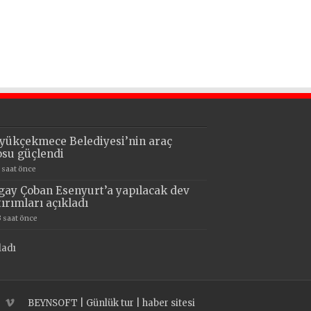
yükçekmece Belediyesi’nin araç
losu güçlendi
7 saat önce
gay Çoban Esenyurt’a yapılacak dev
tırımları açıkladı
3 saat önce
ladı
BEYNSOFT
|
Günlük tur
|
haber sitesi