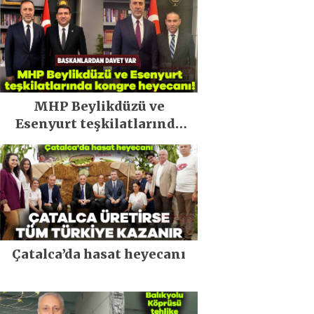
MHP Beylikdüzü ve
Esenyurt teşkilatlarında
kongre heyecanı!
Çatalca’da hasat heyecanı