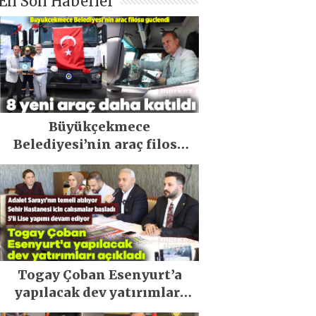
En Son Haberler
Büyükçekmece
Belediyesi’nin araç filosu
güçlendi
Togay Çoban Esenyurt’a
yapılacak dev yatırımları
açıkladı