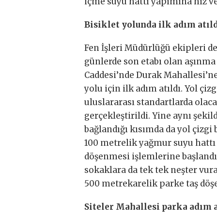
içme suyu hattı yapımına hız ve
Bisiklet yolunda ilk adım atıl
Fen İşleri Müdürlüğü ekipleri d
günlerde son etabı olan aşınma 
Caddesi’nde Durak Mahallesi’ne 
yolu için ilk adım atıldı. Yol ç
uluslararası standartlarda olaca
gerçekleştirildi. Yine aynı şeki
bağlandığı kısımda da yol çizgi 
100 metrelik yağmur suyu hattı 
döşenmesi işlemlerine başlandı
sokaklara da tek tek neşter vur
500 metrekarelik parke taş döş
Siteler Mahallesi parka adım