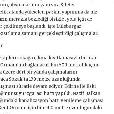
m çalışmalarının yanı sıra Siteler
elik alanda yükselen parkın yapımına da hız
rın merakla beklediği bisiklet yolu için de
er çekilmeye başlandı. İşte Lüleburgaz
 kısıtlama zamanı gerçekleştirdiği çalışmalar.
er
kipleri sokağa çıkma kısıtlamasıyla birlikte
 Ormanı’na bağlanacak bin 500 metrelik içme
k üzere dört bir yanda çalışmalarını
raca Sokak’ta 130 metre uzunluğunda
ışması süratle devam ediyor. Edirne ile Eski
ağmur suyu ızgarası hattı yapıldı. Nazif Balkan
ğundaki kanalizasyon hattı yenileme çalışması
a Kent Ormanı için bin 500 metre uzunluğundaki