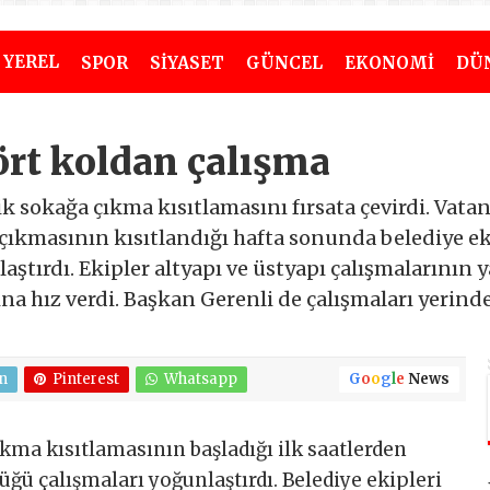
YEREL
SPOR
SİYASET
GÜNCEL
EKONOMİ
DÜ
ört koldan çalışma
ik sokağa çıkma kısıtlamasını fırsata çevirdi. Vat
ıkmasının kısıtlandığı hafta sonunda belediye eki
ştırdı. Ekipler altyapı ve üstyapı çalışmalarının ya
a hız verdi. Başkan Gerenli de çalışmaları yerinde
n
Pinterest
Whatsapp
G
o
o
g
l
e
News
kma kısıtlamasının başladığı ilk saatlerden
üğü çalışmaları yoğunlaştırdı. Belediye ekipleri