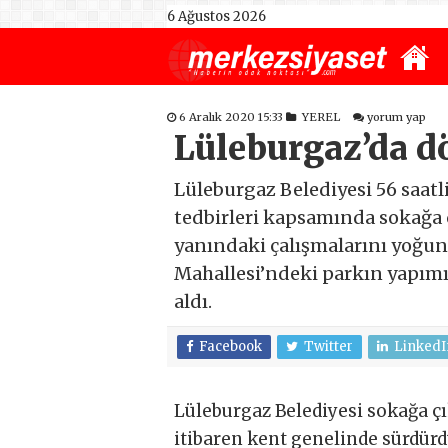
6 Ağustos 2026
6 Aralık 2020 15:33
YEREL
yorum yap
Lüleburgaz’da d
Lüleburgaz Belediyesi 56 saatl
tedbirleri kapsamında sokağa ç
yanındaki çalışmalarını yoğunla
Mahallesi’ndeki parkın yapımın
aldı.
Facebook
Twitter
LinkedI
Lüleburgaz Belediyesi sokağa çı
itibaren kent genelinde sürdürd