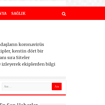
NYA
SAĞLIK
andaşların koronavirüs
pler, kentin dört bir
nı sıra Siteler
 izleyerek ekiplerden bilgi