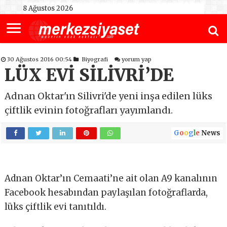
8 Ağustos 2026
30 Ağustos 2016 00:54
Biyografi
yorum yap
LÜX EVİ SİLİVRİ’DE
Adnan Oktar'ın Silivri'de yeni inşa edilen lüks
çiftlik evinin fotoğrafları yayımlandı.
G
o
o
g
l
e
News
Adnan Oktar’ın Cemaati’ne ait olan A9 kanalının
Facebook hesabından paylaşılan fotoğraflarda,
lüks çiftlik evi tanıtıldı.