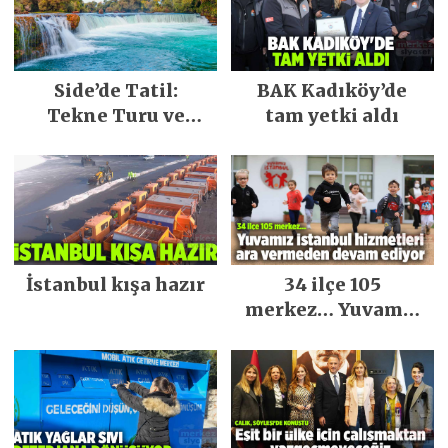
Side’de Tatil:
BAK Kadıköy’de
Tekne Turu ve
tam yetki aldı
Keşfedilecek Yerler
İstanbul kışa hazır
34 ilçe 105
merkez… Yuvamız
İstanbul hizmetleri
ara vermeden
devam ediyor