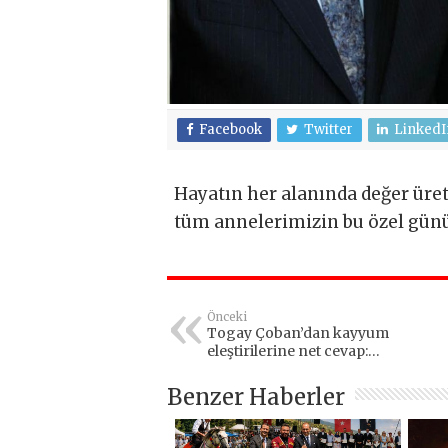
Facebook
Twitter
LinkedI
Hayatın her alanında değer üret
tüm annelerimizin bu özel günü
Önceki
Togay Çoban’dan kayyum
eleştirilerine net cevap:
Devletimizin yanındayız
Benzer Haberler