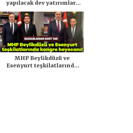
yapılacak dev yatırımları
açıkladı
MHP Beylikdüzü ve
Esenyurt teşkilatlarında
kongre heyecanı!