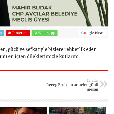
n
Pinterest
Whatsapp
G
o
o
g
l
e
News
en, gücü ve şefkatiyle bizlere rehberlik eden
nü en içten dileklerimizle kutlarım.
Sonraki
Recep Erol’dan anneler günü
mesajı