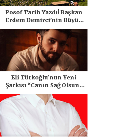
Posof Tarih Yazdı! Başkan
Erdem Demirci’nin Büyük
Emeğiyle Son Yılların En
Büyük Festivali Gerçekleşti
Eli Türkoğlu’nun Yeni
Şarkısı “Canın Sağ Olsun”
Büyük İlgi Gördü!..