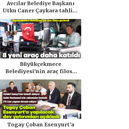
Avcılar Belediye Başkanı
Utku Caner Çaykara tahliye
edildi
Büyükçekmece
Belediyesi’nin araç filosu
güçlendi
Togay Çoban Esenyurt’a