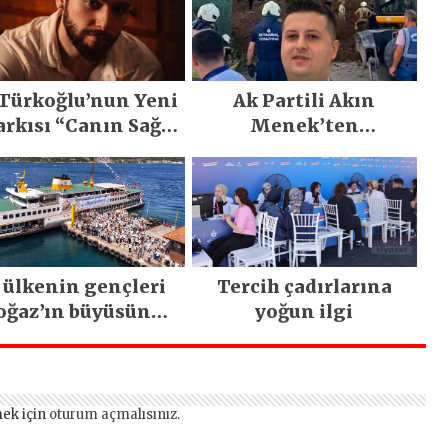
 Türkoğlu’nun Yeni
Ak Partili Akın
arkısı “Canın Sağ
Menek’ten
lsun” Büyük İlgi
Mimarsinan’daki
Gördü!..
heyelan sonrası
kritik uyarı
 ülkenin gençleri
Tercih çadırlarına
oğaz’ın büyüsüne
yoğun ilgi
kapıldı
ek için
oturum açmalısınız
.