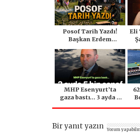
Posof Tarih Yazdı!
Eli
Başkan Erdem
Ş
Demirci’nin Büyük
O
Emeğiyle Son Yılların
En Büyük Festivali
Gerçekleşti
MHP Esenyurt’ta
62
gaza bastı… 3 ayda 5
B
bin esnaf ziyaret
edildi
Bir yanıt yazın
Yorum yapabilm