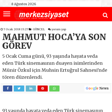
8 Ağustos 2026
7 Ocak 2018 15:27
GÜNCEL
yorum yap
MAHMUT HOCA’YA SON
GÖREV
5 Ocak Cuma günü, 93 yaşında hayata veda
eden Türk sinemasının duayen isimlerinden
Münir Özkul için Muhsin Ertuğrul Sahnesi'nde
tören düzenlendi.
G
o
o
g
l
e
News
93 yaşında hayata veda eden Türk sinemasının