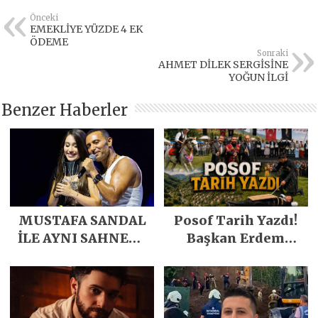
Önceki
EMEKLİYE YÜZDE 4 EK
ÖDEME
Sonraki
AHMET DİLEK SERGİSİNE
YOĞUN İLGİ
Benzer Haberler
MUSTAFA SANDAL
Posof Tarih Yazdı!
İLE AYNI SAHNEDE
Başkan Erdem
PARLADI
Demirci’nin Büyük
Emeğiyle Son
Yılların En Büyük
Festivali