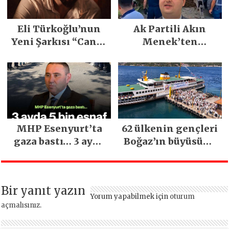
Gerçekleşti
Eli Türkoğlu’nun
Ak Partili Akın
Yeni Şarkısı “Canın
Menek’ten
Sağ Olsun” Büyük
Mimarsinan’daki
İlgi Gördü!..
heyelan sonrası
kritik uyarı
MHP Esenyurt’ta
62 ülkenin gençleri
gaza bastı… 3 ayda
Boğaz’ın büyüsüne
5 bin esnaf ziyaret
kapıldı
edildi
Bir yanıt yazın
Yorum yapabilmek için
oturum
açmalısınız
.