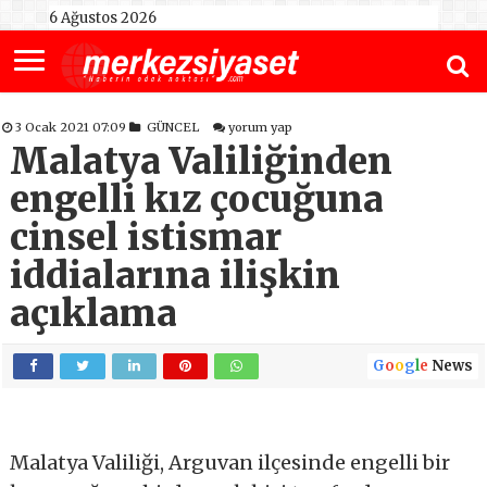
6 Ağustos 2026
3 Ocak 2021 07:09
GÜNCEL
yorum yap
Malatya Valiliğinden
engelli kız çocuğuna
cinsel istismar
iddialarına ilişkin
açıklama
G
o
o
g
l
e
News
Malatya Valiliği, Arguvan ilçesinde engelli bir