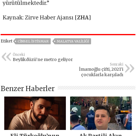
yürütülmektedir.”
Kaynak: Zirve Haber Ajansı [
ZHA
]
Etiket
CINSEL İSTISMAR
MALATYA VALILIĞI
Önceki
Beylikdüzü’ne metro geliyor
Sonraki
İmamoğlu çifti, 2021’i
çocuklarla karşıladı
Benzer Haberler
Eli Türkoğlu’nun
Ak Partili Akın