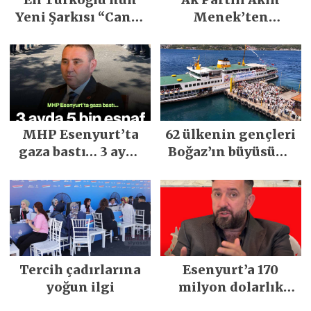
Yeni Şarkısı “Canın
Menek’ten
Sağ Olsun” Büyük
Mimarsinan’daki
İlgi Gördü!..
heyelan sonrası
kritik uyarı
MHP Esenyurt’ta
62 ülkenin gençleri
gaza bastı… 3 ayda
Boğaz’ın büyüsüne
5 bin esnaf ziyaret
kapıldı
edildi
Tercih çadırlarına
Esenyurt’a 170
yoğun ilgi
milyon dolarlık
yatırım: