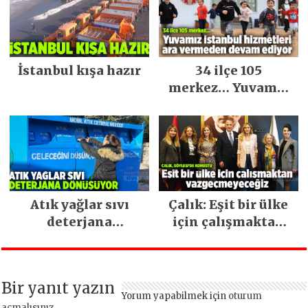
İstanbul kışa hazır
34 ilçe 105
merkez… Yuvamız
İstanbul hizmetleri
ara vermeden
devam ediyor
Atık yağlar sıvı
Çalık: Eşit bir ülke
deterjana
için çalışmaktan
dönüşüyor
vazgeçmeyeceğiz
Bir yanıt yazın
Yorum yapabilmek için
oturum
açmalısınız
.