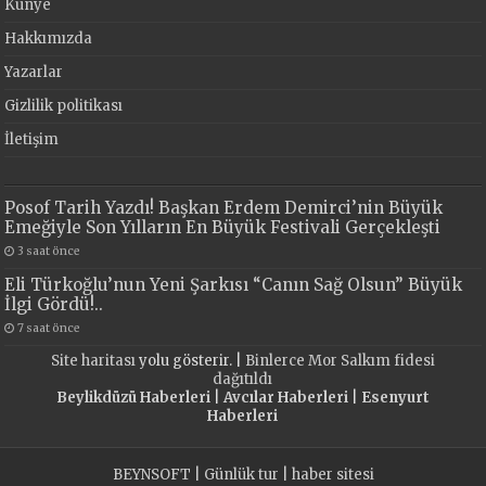
Künye
Hakkımızda
Yazarlar
Gizlilik politikası
İletişim
Posof Tarih Yazdı! Başkan Erdem Demirci’nin Büyük
Emeğiyle Son Yılların En Büyük Festivali Gerçekleşti
3 saat önce
Eli Türkoğlu’nun Yeni Şarkısı “Canın Sağ Olsun” Büyük
İlgi Gördü!..
7 saat önce
Site haritası
yolu gösterir. |
Binlerce Mor Salkım fidesi
dağıtıldı
Beylikdüzü Haberleri
|
Avcılar Haberleri
|
Esenyurt
Haberleri
BEYNSOFT
|
Günlük tur
|
haber sitesi