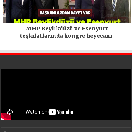
MHP Beylikdüzü ve Esenyurt
teşkilatlarında kongre heyecanı!