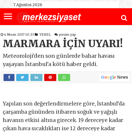
7 Ağustos 2026
4 Nisan 2017 10:23
YEREL
yorum yap
MARMARA İÇİN UYARI!
Meteoroloji'den son günlerde bahar havası
yaşayan İstanbul'a kötü haber geldi.
G
o
o
g
l
e
News
Yapılan son değerlendirmelere göre, İstanbul’da
çarşamba gününden itibaren soğuk ve yağışlı
havanın etkisi altına girecek. 19 dereceye kadar
çıkan hava sıcaklıkları ise 12 dereceye kadar