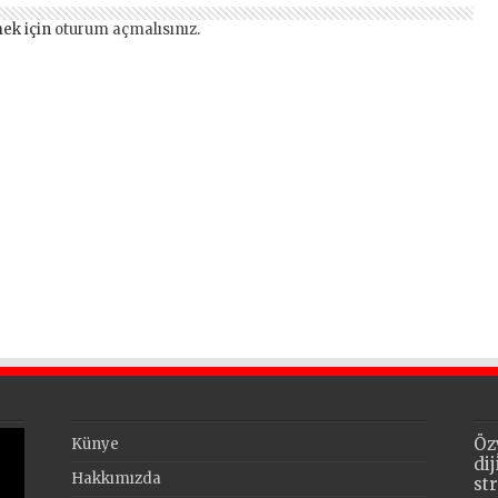
ek için
oturum açmalısınız
.
Öz
Künye
di
Hakkımızda
st