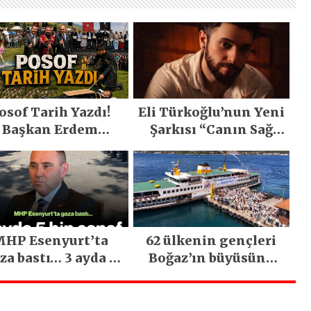
osof Tarih Yazdı!
Eli Türkoğlu’nun Yeni
Başkan Erdem
Şarkısı “Canın Sağ
emirci’nin Büyük
Olsun” Büyük İlgi
ğiyle Son Yılların
Gördü!..
n Büyük Festivali
Gerçekleşti
HP Esenyurt’ta
62 ülkenin gençleri
za bastı… 3 ayda 5
Boğaz’ın büyüsüne
bin esnaf ziyaret
kapıldı
edildi