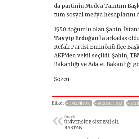
da partinin Medya Tanıtım Başkan
tüm sosyal medya hesaplarını d
1950 doğumlu olan Şahin, İstan
Tayyip Erdoğan
‘la arkadaş old
Refah Partisi Eminönü İlçe Başka
AKP’den vekil seçildi. Şahin, T
Bakanlığı ve Adalet Bakanlığı g
Sözcü
Etiket
EVLENIYOR
MEHMET ALI
ŞAH
Önceki
ÜNİVERSİTE SİSTEMİ SİL
BAŞTAN