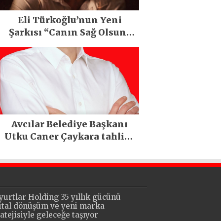
Eli Türkoğlu’nun Yeni
Şarkısı “Canın Sağ Olsun”
Büyük İlgi Gördü!..
Avcılar Belediye Başkanı
Utku Caner Çaykara tahliye
edildi
yurtlar Holding 35 yıllık gücünü
jital dönüşüm ve yeni marka
ratejisiyle geleceğe taşıyor