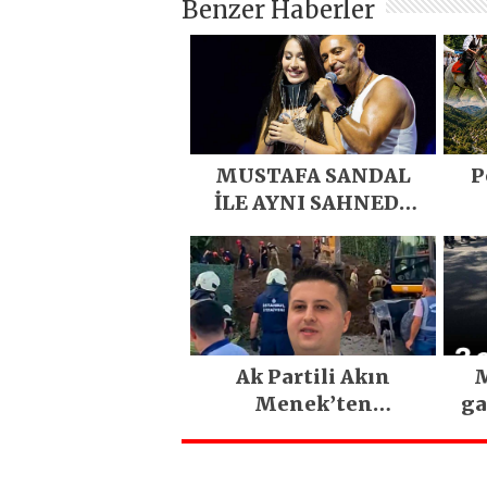
Benzer Haberler
MUSTAFA SANDAL
P
İLE AYNI SAHNEDE
PARLADI
D
Eme
E
Ak Partili Akın
M
Menek’ten
ga
Mimarsinan’daki
heyelan sonrası
kritik uyarı