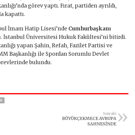
lığı’nda görev yaptı. Fırat, partiden ayrıldı,
a kapattı.
bul İmam Hatip Lisesi’nde
Cumhurbaşkanı
u. İstanbul Üniversitesi Hukuk Fakültesi’ni bitirdi.
nlığı yapan Şahin, Refah, Fazilet Partisi ve
BMM Başkanlığı ile Spordan Sorumlu Devlet
örevlerinde bulundu.
IN
Sonraki
BÜYÜKÇEKMECE AVRUPA
SAHNESİNDE