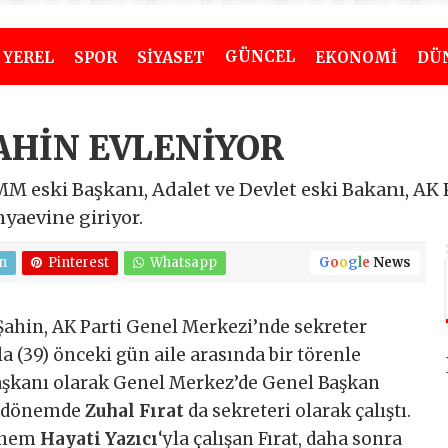
GÜNCEL
YEREL
SPOR
SİYASET
EKONOMİ
DÜ
AHİN EVLENİYOR
M eski Başkanı, Adalet ve Devlet eski Bakanı, AK 
yaevine giriyor.
n
Pinterest
Whatsapp
G
o
o
g
l
e
News
Şahin, AK Parti Genel Merkezi’nde sekreter
a (39) önceki gün aile arasında bir törenle
 Başkanı olarak Genel Merkez’de Genel Başkan
ğı dönemde
Zuhal Fırat
da sekreteri olarak çalıştı.
dönem
Hayati Yazıcı
‘yla çalışan Fırat, daha sonra