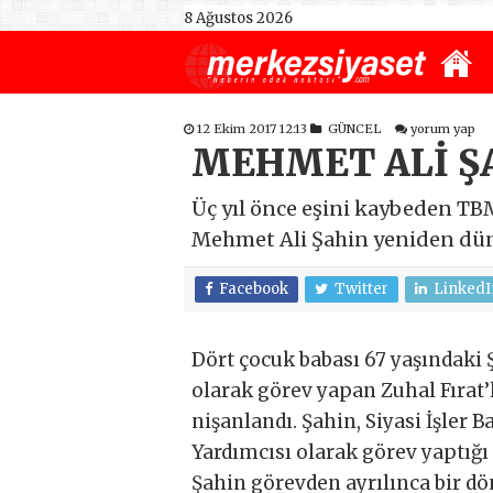
8 Ağustos 2026
12 Ekim 2017 12:13
GÜNCEL
yorum yap
MEHMET ALİ Ş
Üç yıl önce eşini kaybeden TBM
Mehmet Ali Şahin yeniden dün
Facebook
Twitter
LinkedI
Dört çocuk babası 67 yaşındaki 
olarak görev yapan Zuhal Fırat’l
nişanlandı. Şahin, Siyasi İşler
Yardımcısı olarak görev yaptı
Şahin görevden ayrılınca bir 