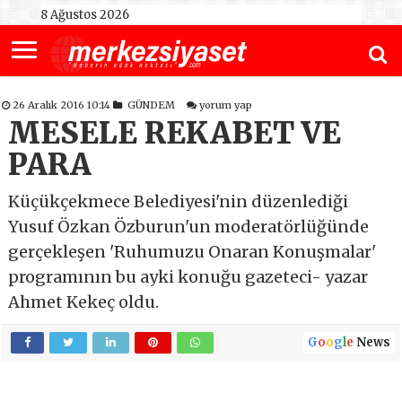
8 Ağustos 2026
26 Aralık 2016 10:14
GÜNDEM
yorum yap
MESELE REKABET VE
PARA
Küçükçekmece Belediyesi'nin düzenlediği
Yusuf Özkan Özburun'un moderatörlüğünde
gerçekleşen 'Ruhumuzu Onaran Konuşmalar'
programının bu ayki konuğu gazeteci- yazar
Ahmet Kekeç oldu.
G
o
o
g
l
e
News