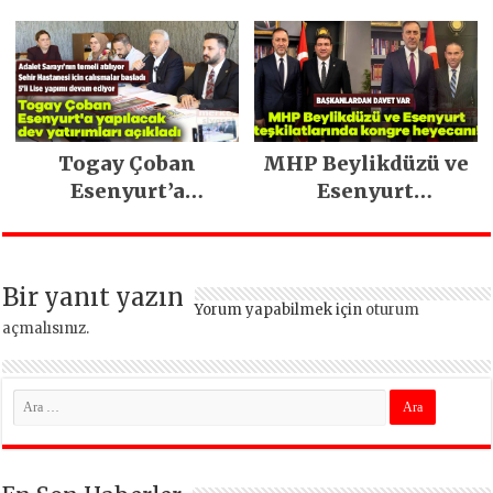
Caner Çaykara
filosu güçlendi
tahliye edildi
Togay Çoban
MHP Beylikdüzü ve
Esenyurt’a
Esenyurt
yapılacak dev
teşkilatlarında
yatırımları açıkladı
kongre heyecanı!
Bir yanıt yazın
Yorum yapabilmek için
oturum
açmalısınız
.