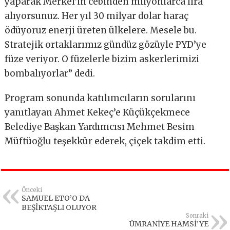
yaparak Merkel’in cebinden milyonlarca lira
alıyorsunuz. Her yıl 30 milyar dolar haraç
ödüyoruz enerji üreten ülkelere. Mesele bu.
Stratejik ortaklarımız gündüz gözüyle PYD’ye
füze veriyor. O füzelerle bizim askerlerimizi
bombalıyorlar” dedi.
Program sonunda katılımcıların sorularını
yanıtlayan Ahmet Kekeç’e Küçükçekmece
Belediye Başkan Yardımcısı Mehmet Besim
Müftüoğlu teşekkür ederek, çiçek takdim etti.
Önceki
SAMUEL ETO’O DA
BEŞİKTAŞLI OLUYOR
Sonraki
ÜMRANİYE HAMSİ’YE