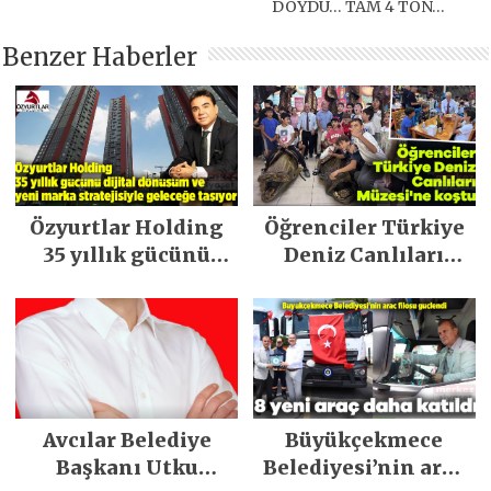
DOYDU… TAM 4 TON…
Benzer Haberler
Özyurtlar Holding
Öğrenciler Türkiye
35 yıllık gücünü
Deniz Canlıları
dijital dönüşüm ve
Müzesi’ne koştu
yeni marka
stratejisiyle
geleceğe taşıyor
Avcılar Belediye
Büyükçekmece
Başkanı Utku
Belediyesi’nin araç