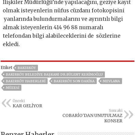
İlişkiler Müdürlüğü’nde yapılacağını, geziye kayıt
olmak isteyenlerin nüfus cüzdanı fotokopisini
yanlarında bulundurmalarını ve ayrıntılı bilgi
almak isteyenlerin 414 96 88 numaralı
telefondan bilgi alabileceklerini de sözlerine
ekledi.
Etiket
BAKIRKÖY
BAKIRKÖY BELEDIYE BAŞKANI DR.BÜLENT KERIMOĞLU
BAKIRKÖY HABERLERI
BAKIRKÖY SON DAKIKA
MEVLANA
MÜZESİ
Önceki
KAR GELİYOR
Sonraki
COBARİO’DAN UNUTULMAZ
KONSER
Benzer Haberler