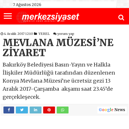
7 Ağustos 2026
4 Aralık 2017 12:10
YEREL
yorum yap
MEVLANA MÜZESİ’NE
ZİYARET
Bakırköy Belediyesi Basın-Yayın ve Halkla
İlişkiler Müdürlüğü tarafından düzenlenen
Konya Mevlana Müzesi’ne ücretsiz gezi 13
Aralık 2017-Çarşamba akşamı saat 23.45’de
gerçekleşecek.
G
o
o
g
l
e
News