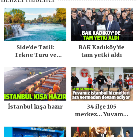
Side’de Tatil:
BAK Kadıköy’de
Tekne Turu ve
tam yetki aldı
Keşfedilecek Yerler
İstanbul kışa hazır
34 ilçe 105
merkez… Yuvamız
İstanbul hizmetleri
ara vermeden