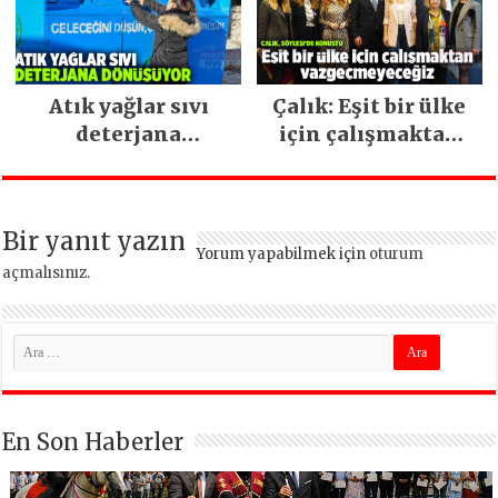
devam ediyor
Atık yağlar sıvı
Çalık: Eşit bir ülke
deterjana
için çalışmaktan
dönüşüyor
vazgeçmeyeceğiz
Bir yanıt yazın
Yorum yapabilmek için
oturum
açmalısınız
.
En Son Haberler