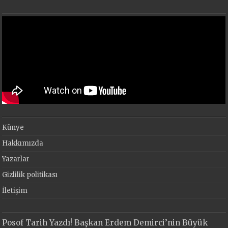
Künye
Hakkımızda
Yazarlar
Gizlilik politikası
İletişim
Posof Tarih Yazdı! Başkan Erdem Demirci’nin Büyük