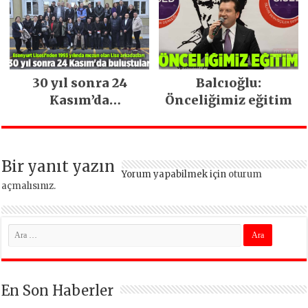
ara vermeden
devam ediyor
30 yıl sonra 24
Balcıoğlu:
Kasım’da
Önceliğimiz eğitim
buluştular
Bir yanıt yazın
Yorum yapabilmek için
oturum
açmalısınız
.
En Son Haberler