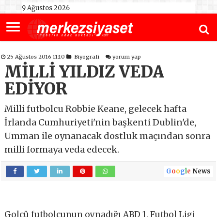
9 Ağustos 2026
25 Ağustos 2016 11:10
Biyografi
yorum yap
MİLLİ YILDIZ VEDA
EDİYOR
Milli futbolcu Robbie Keane, gelecek hafta
İrlanda Cumhuriyeti'nin başkenti Dublin'de,
Umman ile oynanacak dostluk maçından sonra
milli formaya veda edecek.
G
o
o
g
l
e
News
Golcü futbolcunun oynadığı ABD 1. Futbol Ligi