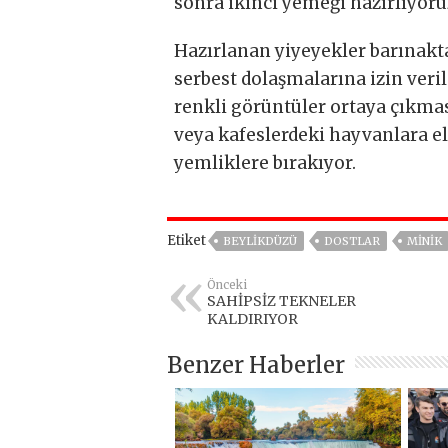
sonra ikinci yemeği hazırlıyoru
Hazırlanan yiyeyekler barınakta
serbest dolaşmalarına izin veri
renkli görüntüler ortaya çıkmas
veya kafeslerdeki hayvanlara el 
yemliklere bırakıyor.
Etiket
BEYLIKDÜZÜ
DOSTLAR
MINIK
Önceki
SAHİPSİZ TEKNELER
KALDIRIYOR
Benzer Haberler