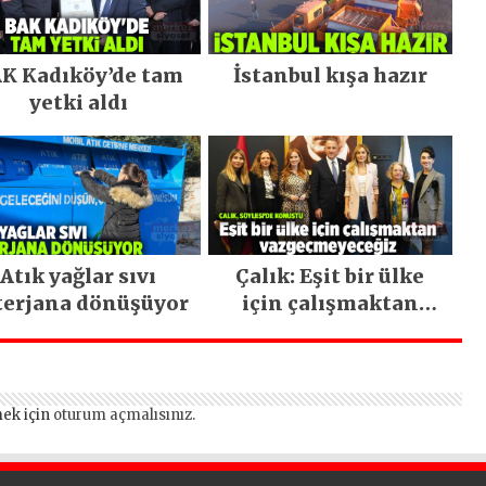
K Kadıköy’de tam
İstanbul kışa hazır
yetki aldı
Atık yağlar sıvı
Çalık: Eşit bir ülke
terjana dönüşüyor
için çalışmaktan
vazgeçmeyeceğiz
ek için
oturum açmalısınız
.