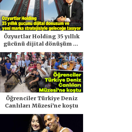
Özyurtlar Holding 35 yıllık
gücünü dijital dönüşüm ve
yeni marka stratejisiyle
geleceğe taşıyor
Öğrenciler Türkiye Deniz
Canlıları Müzesi’ne koştu