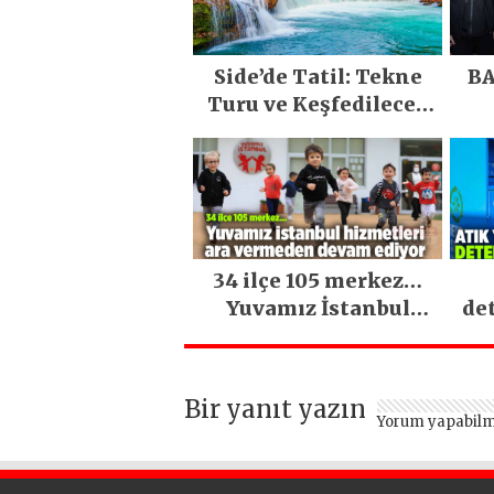
Side’de Tatil: Tekne
BA
Turu ve Keşfedilecek
Yerler
34 ilçe 105 merkez…
Yuvamız İstanbul
de
hizmetleri ara
vermeden devam
ediyor
Bir yanıt yazın
Yorum yapabilm