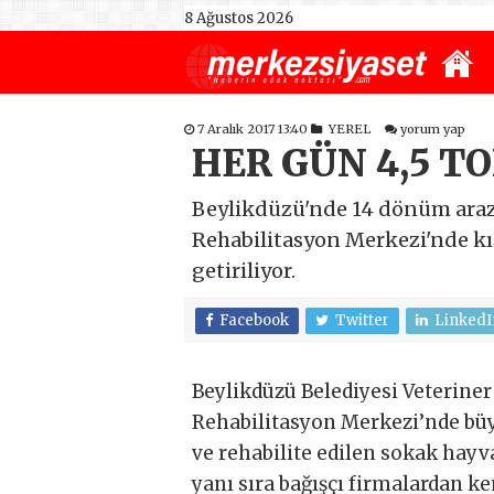
8 Ağustos 2026
7 Aralık 2017 13:40
YEREL
yorum yap
HER GÜN 4,5 T
Beylikdüzü'nde 14 dönüm arazi
Rehabilitasyon Merkezi'nde kı
getiriliyor.
Facebook
Twitter
LinkedI
Beylikdüzü Belediyesi Veterine
Rehabilitasyon Merkezi’nde büy
ve rehabilite edilen sokak hayv
yanı sıra bağışçı firmalardan ke