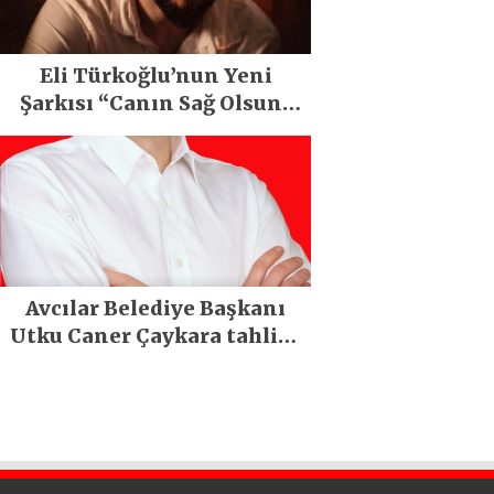
Eli Türkoğlu’nun Yeni
Şarkısı “Canın Sağ Olsun”
Büyük İlgi Gördü!..
Avcılar Belediye Başkanı
Utku Caner Çaykara tahliye
edildi