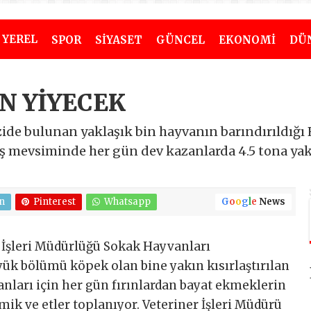
YEREL
SPOR
SİYASET
GÜNCEL
EKONOMİ
DÜ
ON YİYECEK
de bulunan yaklaşık bin hayvanın barındırıldığı 
ş mevsiminde her gün dev kazanlarda 4.5 tona yakı
n
Pinterest
Whatsapp
G
o
o
g
l
e
News
r İşleri Müdürlüğü Sokak Hayvanları
ük bölümü köpek olan bine yakın kısırlaştırılan
anları için her gün fırınlardan bayat ekmeklerin
mik ve etler toplanıyor. Veteriner İşleri Müdürü