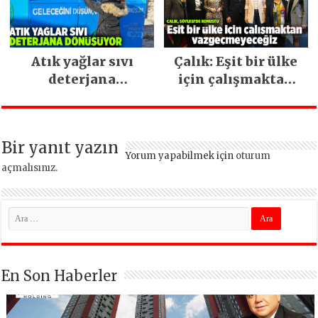
Atık yağlar sıvı
Çalık: Eşit bir ülke
deterjana
için çalışmaktan
dönüşüyor
vazgeçmeyeceğiz
Bir yanıt yazın
Yorum yapabilmek için
oturum
açmalısınız
.
En Son Haberler