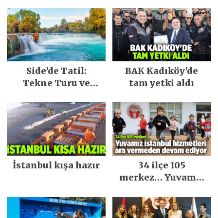
Side’de Tatil:
BAK Kadıköy’de
Tekne Turu ve
tam yetki aldı
Keşfedilecek Yerler
İstanbul kışa hazır
34 ilçe 105
merkez… Yuvamız
İstanbul hizmetleri
ara vermeden
devam ediyor