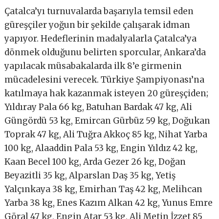
Çatalca’yı turnuvalarda başarıyla temsil eden
güreşçiler yoğun bir şekilde çalışarak idman
yapıyor. Hedeflerinin madalyalarla Çatalca’ya
dönmek olduğunu belirten sporcular, Ankara’da
yapılacak müsabakalarda ilk 8’e girmenin
mücadelesini verecek. Türkiye Şampiyonası’na
katılmaya hak kazanmak isteyen 20 güreşçiden;
Yıldıray Pala 66 kg, Batuhan Bardak 47 kg, Ali
Güngördü 53 kg, Emircan Gürbüz 59 kg, Doğukan
Toprak 47 kg, Ali Tuğra Akkoç 85 kg, Nihat Yarba
100 kg, Alaaddin Pala 53 kg, Engin Yıldız 42 kg,
Kaan Becel 100 kg, Arda Gezer 26 kg, Doğan
Beyazitli 35 kg, Alparslan Daş 35 kg, Yetiş
Yalçınkaya 38 kg, Emirhan Taş 42 kg, Melihcan
Yarba 38 kg, Enes Kazım Alkan 42 kg, Yunus Emre
Göral 47 kg, Engin Atar 53 kg, Ali Metin İzzet 85