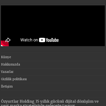
Künye
Hakkımızda
Yazarlar
Gizlilik politikası
İletişim
Özyurtlar Holding 35 yıllık gücünü dijital dönüşüm ve
yeni marka stratejisiyle geleceğe taşıyor