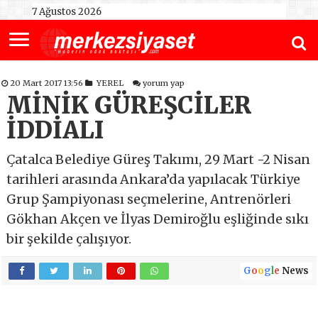
7 Ağustos 2026
20 Mart 2017 13:56
YEREL
yorum yap
MİNİK GÜREŞCİLER
İDDİALI
Çatalca Belediye Güreş Takımı, 29 Mart -2 Nisan
tarihleri arasında Ankara’da yapılacak Türkiye
Grup Şampiyonası seçmelerine, Antrenörleri
Gökhan Akçen ve İlyas Demiroğlu eşliğinde sıkı
bir şekilde çalışıyor.
G
o
o
g
l
e
News