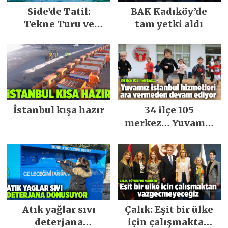
Side’de Tatil:
BAK Kadıköy’de
Tekne Turu ve
tam yetki aldı
Keşfedilecek Yerler
İstanbul kışa hazır
34 ilçe 105
merkez… Yuvamız
İstanbul hizmetleri
ara vermeden
devam ediyor
Atık yağlar sıvı
Çalık: Eşit bir ülke
deterjana
için çalışmaktan