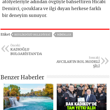
atölyeleriyle adından övgüyle bahsettiren Hicabi
Demirci, çocuklara ve ilgi duyan herkese farklı
bir deneyim sunuyor.
Etiket
BEYLIKDÜZÜ BELEDIYESI
MİNİKLER
Önceki
KADIOĞLU
BULGARİSTAN’DA
Sonraki
AVCILAR’IN ROL MODELİ
ŞİLİ
Benzer Haberler