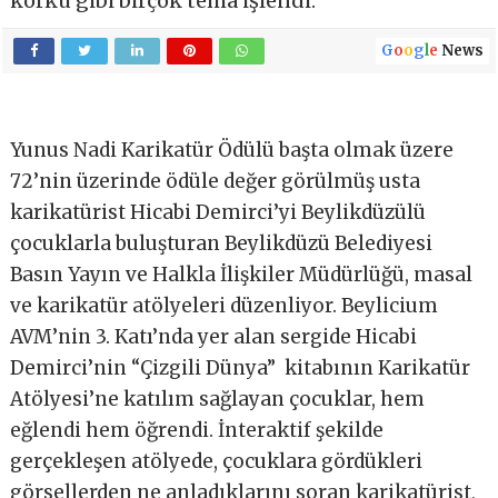
korku gibi birçok tema işlendi.
G
o
o
g
l
e
News
Yunus Nadi Karikatür Ödülü başta olmak üzere
72’nin üzerinde ödüle değer görülmüş usta
karikatürist Hicabi Demirci’yi Beylikdüzülü
çocuklarla buluşturan Beylikdüzü Belediyesi
Basın Yayın ve Halkla İlişkiler Müdürlüğü, masal
ve karikatür atölyeleri düzenliyor. Beylicium
AVM’nin 3. Katı’nda yer alan sergide Hicabi
Demirci’nin “Çizgili Dünya” kitabının Karikatür
Atölyesi’ne katılım sağlayan çocuklar, hem
eğlendi hem öğrendi. İnteraktif şekilde
gerçekleşen atölyede, çocuklara gördükleri
görsellerden ne anladıklarını soran karikatürist,