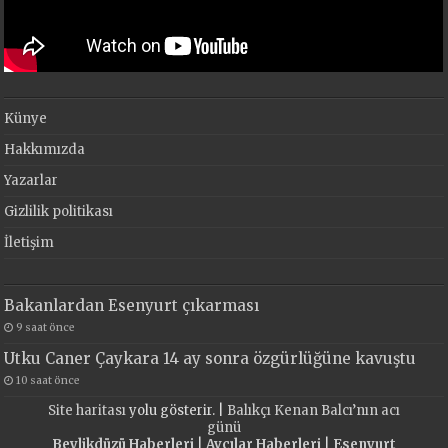
Künye
Hakkımızda
Yazarlar
Gizlilik politikası
İletişim
Bakanlardan Esenyurt çıkarması
9 saat önce
Utku Caner Çaykara 14 ay sonra özgürlüğüne kavuştu
10 saat önce
Site haritası
yolu gösterir. |
Balıkçı Kenan Balcı’nın acı
günü
Beylikdüzü Haberleri
|
Avcılar Haberleri
|
Esenyurt