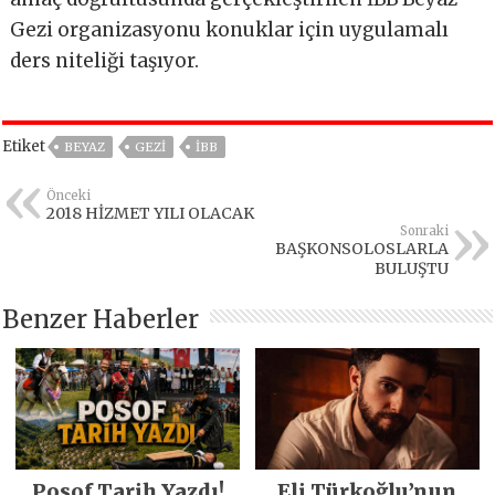
Gezi organizasyonu konuklar için uygulamalı
ders niteliği taşıyor.
Etiket
BEYAZ
GEZİ
IBB
Önceki
2018 HİZMET YILI OLACAK
Sonraki
BAŞKONSOLOSLARLA
BULUŞTU
Benzer Haberler
Posof Tarih Yazdı!
Eli Türkoğlu’nun