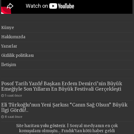
Künye
Hakkımızda
Yazarlar
Gizlilik politikası
İletişim
Posof Tarih Yazdı! Başkan Erdem Demirci’nin Büyük
Emeğiyle Son Yılların En Büyük Festivali Gerçekleşti
5 saat önce
Eli Türkoğlu’nun Yeni Şarkısı “Canın Sağ Olsun” Büyük
İlgi Gördü!..
8 saat önce
Site haritası
yolu gösterir. |
Sosyal medyanın en çok
konuşulanı olmuştu… Fındık’tan kötü haber geldi