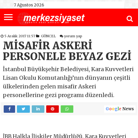
7 Ağustos 2026
5 Aralık 2017 11:57
GÜNCEL
yorum yap
MİSAFİR ASKERİ
PERSONELE BEYAZ GEZİ
İstanbul Büyükşehir Belediyesi, Kara Kuvvetleri
Lisan Okulu Komutanlığı’nın dünyanın çeşitli
ülkelerinden gelen misafir Askeri
personellerine gezi programı düzenledi.
G
o
o
g
l
e
News
İBB Halkla İlişkiler Müdürlüğü, Kara Kuvvetleri