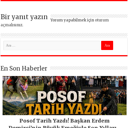
Bir yanıt yazın
Yorum yapabilmek için
oturum
açmalısınız
.
En Son Haberler
Posof Tarih Yazdı! Başkan Erdem
Demirci’nin Büyük Emeğiyle Son Yılların