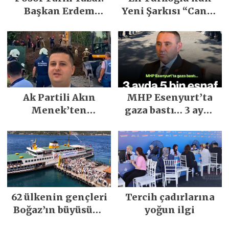
Başkan Erdem
Yeni Şarkısı “Canın
Demirci’nin Büyük
Sağ Olsun” Büyük
Emeğiyle Son
İlgi Gördü!..
Yılların En Büyük
Festivali
Gerçekleşti
Ak Partili Akın
MHP Esenyurt’ta
Menek’ten
gaza bastı… 3 ayda
Mimarsinan’daki
5 bin esnaf ziyaret
heyelan sonrası
edildi
kritik uyarı
62 ülkenin gençleri
Tercih çadırlarına
Boğaz’ın büyüsüne
yoğun ilgi
kapıldı