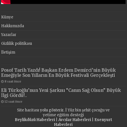
Künye
Hakkımızda
Yazarlar
Gizlilik politikası
İletişim
Posof Tarih Yazdı! Başkan Erdem Demirci’nin Büyük
Emeğiyle Son Yılların En Büyük Festivali Gerçekleşti
8 saat önce
Eli Türkoğlu’nun Yeni Şarkısı “Canın Sağ Olsun” Büyük
İlgi Gördü!..
12 saat önce
Site haritası
yolu gösterir. |
Yüz bin şehit çocuğu ve
yetime eğitim desteği
Beylikdüzü Haberleri
|
Avcılar Haberleri
|
Esenyurt
Haberleri