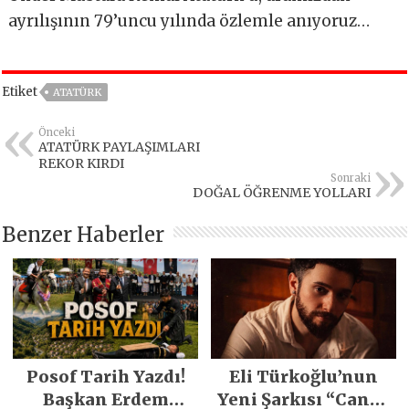
ayrılışının 79’uncu yılında özlemle anıyoruz…
Etiket
ATATÜRK
Önceki
ATATÜRK PAYLAŞIMLARI
REKOR KIRDI
Sonraki
DOĞAL ÖĞRENME YOLLARI
Benzer Haberler
Posof Tarih Yazdı!
Eli Türkoğlu’nun
Başkan Erdem
Yeni Şarkısı “Canın