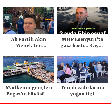
Demirci’nin Büyük
Sağ Olsun” Büyük
Emeğiyle Son
İlgi Gördü!..
Yılların En Büyük
Festivali
Gerçekleşti
Ak Partili Akın
MHP Esenyurt’ta
Menek’ten
gaza bastı… 3 ayda
Mimarsinan’daki
5 bin esnaf ziyaret
heyelan sonrası
edildi
kritik uyarı
62 ülkenin gençleri
Tercih çadırlarına
Boğaz’ın büyüsüne
yoğun ilgi
kapıldı