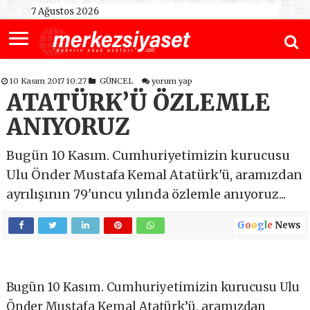
7 Ağustos 2026
10 Kasım 2017 10:27
GÜNCEL
yorum yap
ATATÜRK’Ü ÖZLEMLE
ANIYORUZ
Bugün 10 Kasım. Cumhuriyetimizin kurucusu
Ulu Önder Mustafa Kemal Atatürk'ü, aramızdan
ayrılışının 79'uncu yılında özlemle anıyoruz...
G
o
o
g
l
e
News
Bugün 10 Kasım. Cumhuriyetimizin kurucusu Ulu
Önder Mustafa Kemal Atatürk’ü, aramızdan