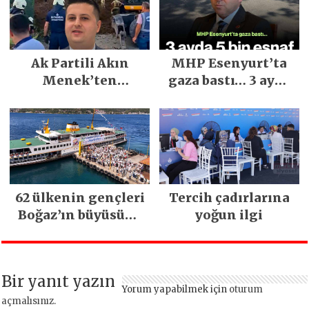
Festivali
Gerçekleşti
Ak Partili Akın
MHP Esenyurt’ta
Menek’ten
gaza bastı… 3 ayda
Mimarsinan’daki
5 bin esnaf ziyaret
heyelan sonrası
edildi
kritik uyarı
62 ülkenin gençleri
Tercih çadırlarına
Boğaz’ın büyüsüne
yoğun ilgi
kapıldı
Bir yanıt yazın
Yorum yapabilmek için
oturum
açmalısınız
.