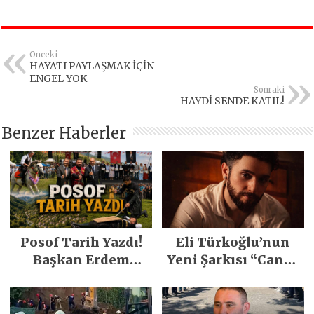
Önceki
HAYATI PAYLAŞMAK İÇİN
ENGEL YOK
Sonraki
HAYDİ SENDE KATIL!
Benzer Haberler
Posof Tarih Yazdı!
Eli Türkoğlu’nun
Başkan Erdem
Yeni Şarkısı “Canın
Demirci’nin Büyük
Sağ Olsun” Büyük
Emeğiyle Son
İlgi Gördü!..
Yılların En Büyük