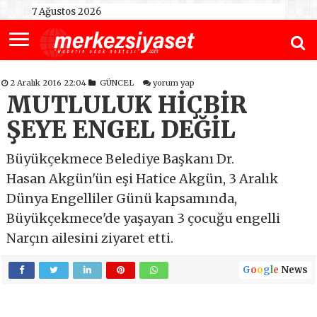
7 Ağustos 2026
2 Aralık 2016 22:04
GÜNCEL
yorum yap
MUTLULUK HİÇBİR
ŞEYE ENGEL DEĞİL
Büyükçekmece Belediye Başkanı Dr.
Hasan Akgün'ün eşi Hatice Akgün, 3 Aralık
Dünya Engelliler Günü kapsamında,
Büyükçekmece'de yaşayan 3 çocuğu engelli
Narçın ailesini ziyaret etti.
G
o
o
g
l
e
News