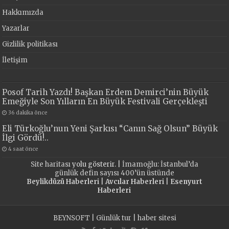
Hakkımızda
Yazarlar
Gizlilik politikası
İletişim
Posof Tarih Yazdı! Başkan Erdem Demirci’nin Büyük
Emeğiyle Son Yılların En Büyük Festivali Gerçekleşti
36 dakika önce
Eli Türkoğlu’nun Yeni Şarkısı “Canın Sağ Olsun” Büyük
İlgi Gördü!..
4 saat önce
Site haritası
yolu gösterir. |
İmamoğlu: İstanbul’da
günlük defin sayısı 400’ün üstünde
Beylikdüzü Haberleri
|
Avcılar Haberleri
|
Esenyurt
Haberleri
BEYNSOFT
|
Günlük tur
|
haber sitesi