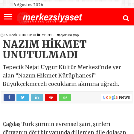
6 Ağustos 2026
16 Ocak 2018 10:30
YEREL
yorum yap
NAZIM HİKMET
UNUTULMADI
Tepecik Nejat Uygur Kültür Merkezi’nde yer
alan “Nazım Hikmet Kütüphanesi”
Büyükçekmeceli çocukların akınına uğradı.
G
o
o
g
l
e
News
Çağdaş Türk şiirinin evrensel şairi, şiirleri
dünyanın dört bir yanında dillerden dile dolaşan