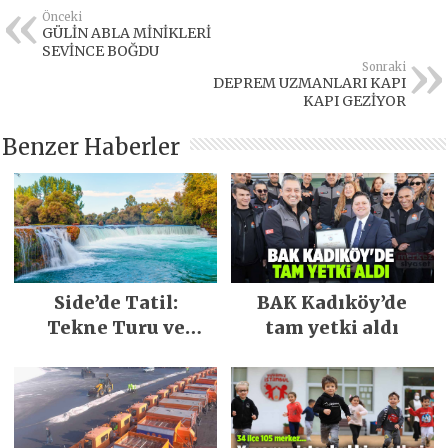
Önceki
GÜLİN ABLA MİNİKLERİ
SEVİNCE BOĞDU
Sonraki
DEPREM UZMANLARI KAPI
KAPI GEZİYOR
Benzer Haberler
Side’de Tatil:
BAK Kadıköy’de
Tekne Turu ve
tam yetki aldı
Keşfedilecek Yerler