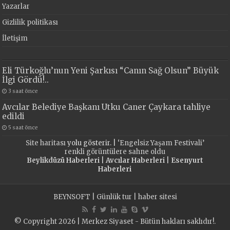
Yazarlar
Gizlilik politikası
İletişim
Eli Türkoğlu’nun Yeni Şarkısı “Canın Sağ Olsun” Büyük
İlgi Gördü!..
3 saat önce
Avcılar Belediye Başkanı Utku Caner Çaykara tahliye
edildi
5 saat önce
Site haritası
yolu gösterir. |
‘Engelsiz Yaşam Festivali’
renkli görüntülere sahne oldu
Beylikdüzü Haberleri
|
Avcılar Haberleri
|
Esenyurt
Haberleri
BEYNSOFT
|
Günlük tur
|
haber sitesi
© Copyright 2026 | Merkez Siyaset - Bütün hakları saklıdır!.