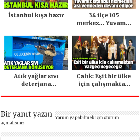
İstanbul kışa hazır
34 ilçe 105
merkez… Yuvamız
İstanbul hizmetleri
ara vermeden
devam ediyor
Atık yağlar sıvı
Çalık: Eşit bir ülke
deterjana
için çalışmaktan
dönüşüyor
vazgeçmeyeceğiz
Bir yanıt yazın
Yorum yapabilmek için
oturum
açmalısınız
.