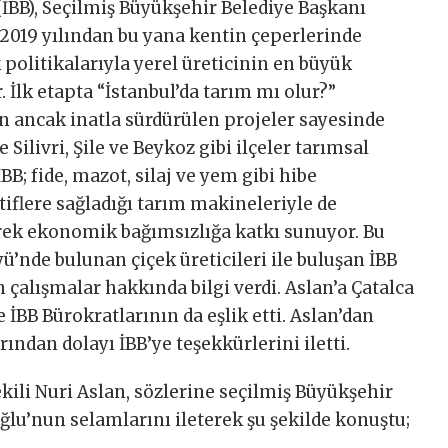
(İBB), Seçilmiş Büyükşehir Belediye Başkanı
19 yılından bu yana kentin çeperlerinde
 politikalarıyla yerel üreticinin en büyük
 İlk etapta “İstanbul’da tarım mı olur?”
lan ancak inatla sürdürülen projeler sayesinde
Silivri, Şile ve Beykoz gibi ilçeler tarımsal
BB; fide, mazot, silaj ve yem gibi hibe
tiflere sağladığı tarım makineleriyle de
erek ekonomik bağımsızlığa katkı sunuyor. Bu
ü’nde bulunan çiçek üreticileri ile buluşan İBB
 çalışmalar hakkında bilgi verdi. Aslan’a Çatalca
İBB Bürokratlarının da eşlik etti. Aslan’dan
rından dolayı İBB’ye teşekkürlerini iletti.
ili Nuri Aslan, sözlerine seçilmiş Büyükşehir
u’nun selamlarını ileterek şu şekilde konuştu;