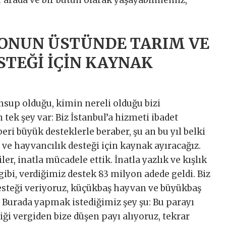
 arada ve bir bütün olarak yaşayabilmemiz,
LYONUN ÜSTÜNDE TARIM VE
STEĞİ İÇİN KAYNAK
sup olduğu, kimin nereli olduğu bizi
n tek şey var: Biz İstanbul’a hizmeti ibadet
beri büyük desteklerle beraber, şu an bu yıl belki
ve hayvancılık desteği için kaynak ayıracağız.
ler, inatla mücadele ettik. İnatla yazlık ve kışlık
gibi, verdiğimiz destek 83 milyon adede geldi. Biz
desteği veriyoruz, küçükbaş hayvan ve büyükbaş
 Burada yapmak istediğimiz şey şu: Bu parayı
ği vergiden bize düşen payı alıyoruz, tekrar