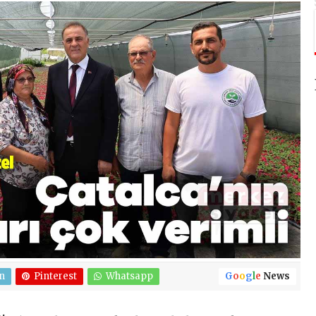
n
Pinterest
Whatsapp
G
o
o
g
l
e
News