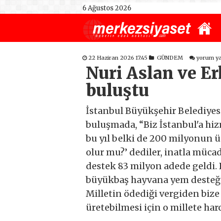
6 Ağustos 2026
22 Haziran 2026 17:45
GÜNDEM
yorum y
Nuri Aslan ve Er
buluştu
İstanbul Büyükşehir Belediyesi 
buluşmada, “Biz İstanbul'a hiz
bu yıl belki de 200 milyonun ü
olur mu?’ dediler, inatla mücade
destek 83 milyon adede geldi. 
büyükbaş hayvana yem desteği 
Milletin ödediği vergiden bize 
üretebilmesi için o millete har