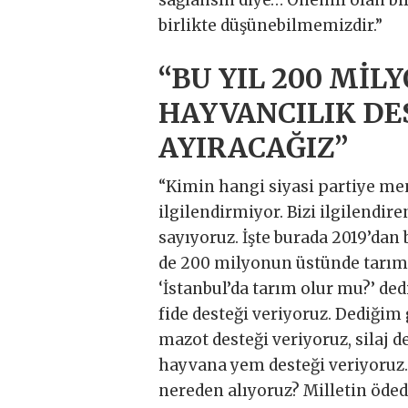
sağlansın diye… Önemli olan bir
birlikte düşünebilmemizdir.”
“BU YIL 200 Mİ
HAYVANCILIK DE
AYIRACAĞIZ”
“Kimin hangi siyasi partiye men
ilgilendirmiyor. Bizi ilgilendire
sayıyoruz. İşte burada 2019’dan 
de 200 milyonun üstünde tarım 
‘İstanbul’da tarım olur mu?’ dedi
fide desteği veriyoruz. Dediğim 
mazot desteği veriyoruz, silaj 
hayvana yem desteği veriyoruz.
nereden alıyoruz? Milletin ödedi