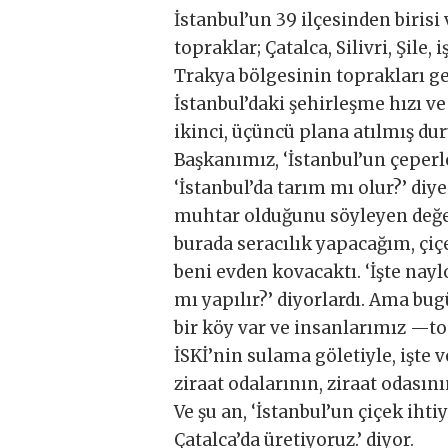
İstanbul’un 39 ilçesinden birisi 
topraklar; Çatalca, Silivri, Şile
Trakya bölgesinin toprakları ge
İstanbul’daki şehirleşme hızı v
ikinci, üçüncü plana atılmış du
Başkanımız, ‘İstanbul’un çeperl
‘İstanbul’da tarım mı olur?’ diye
muhtar olduğunu söyleyen değer
burada seracılık yapacağım, çi
beni evden kovacaktı. ‘İşte nayl
mı yapılır?’ diyorlardı. Ama bu
bir köy var ve insanlarımız —
İSKİ’nin sulama göletiyle, işte 
ziraat odalarının, ziraat odasın
Ve şu an, ‘İstanbul’un çiçek iht
Çatalca’da üretiyoruz.’ diyor.