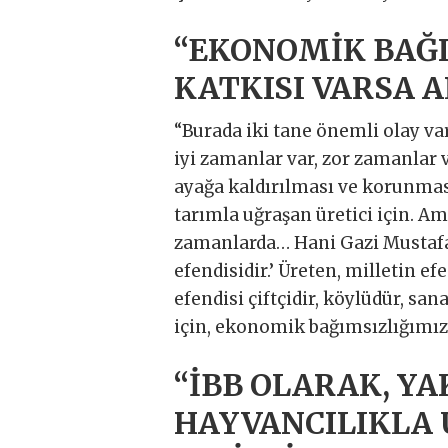
“EKONOMİK BAĞI
KATKISI VARSA 
“Burada iki tane önemli olay var
iyi zamanlar var, zor zamanlar v
ayağa kaldırılması ve korunması,
tarımla uğraşan üretici için. A
zamanlarda… Hani Gazi Mustafa 
efendisidir.’ Üreten, milletin ef
efendisi çiftçidir, köylüdür, sa
için, ekonomik bağımsızlığımız 
“İBB OLARAK, YA
HAYVANCILIKLA