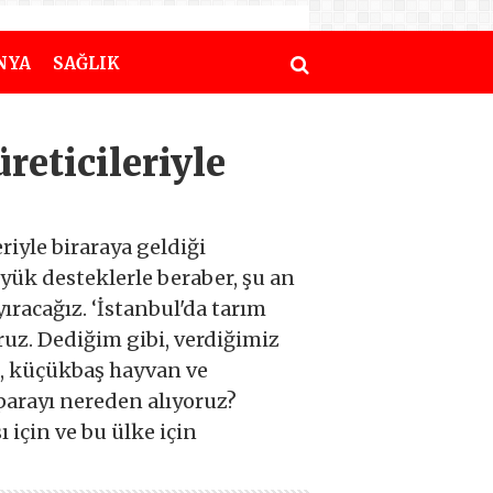
NYA
SAĞLIK
reticileriyle
riyle biraraya geldiği
üyük desteklerle beraber, şu an
ıracağız. ‘İstanbul'da tarım
oruz. Dediğim gibi, verdiğimiz
uz, küçükbaş hayvan ve
parayı nereden alıyoruz?
 için ve bu ülke için