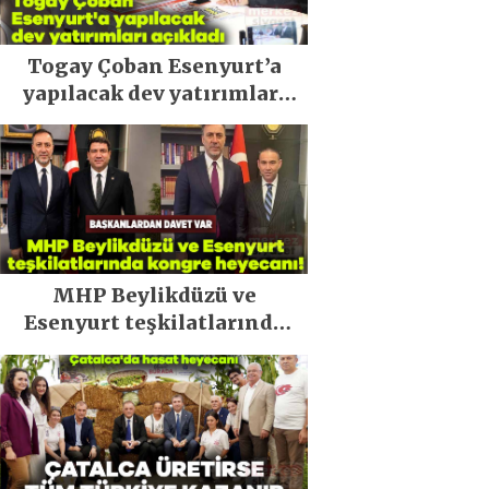
Togay Çoban Esenyurt’a
yapılacak dev yatırımları
açıkladı
MHP Beylikdüzü ve
Esenyurt teşkilatlarında
kongre heyecanı!