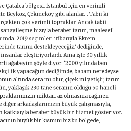
ve Çatalca bölgesi. İstanbul için en verimli
, işte Beykoz, Çekmeköy gibi alanlar… Tabii ki
rçekten çok verimli topraklar. Ancak tabii
e sanayileşme hızıyla beraber tarım, maalesef
rumda. 2019 seçimleri itibarıyla Ekrem
erinde tarımı destekleyeceğiz.’ dediğinde,
 insanlar eleştiriyorlardı. Ama işte 30 yıllık
li ağabeyim şöyle diyor: ‘2000 yılında ben
çekçilik yapacağım dediğimde, babam neredeyse
onun altında sera mı olur, çiçek mi yetişir, tarım
gün, yaklaşık 230 tane seranın olduğu 50 haneli
topraklarımızın miktarı az olmasına rağmen—
ve diğer arkadaşlarımızın büyük çalışmasıyla,
ın katkısıyla beraber büyük bir hizmet gösteriyor.
iyacının büyük bir kısmını biz bu bölgede,