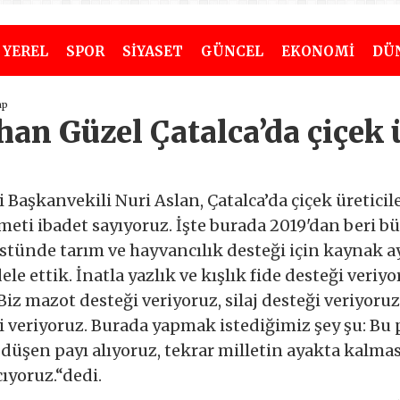
YEREL
SPOR
SİYASET
GÜNCEL
EKONOMİ
DÜ
ap
han Güzel Çatalca’da çiçek ü
Başkanvekili Nuri Aslan, Çatalca’da çiçek üreticile
meti ibadet sayıyoruz. İşte burada 2019'dan beri b
stünde tarım ve hayvancılık desteği için kaynak ay
le ettik. İnatla yazlık ve kışlık fide desteği veriy
Biz mazot desteği veriyoruz, silaj desteği veriyor
veriyoruz. Burada yapmak istediğimiz şey şu: Bu 
düşen payı alıyoruz, tekrar milletin ayakta kalması
cıyoruz.“dedi.