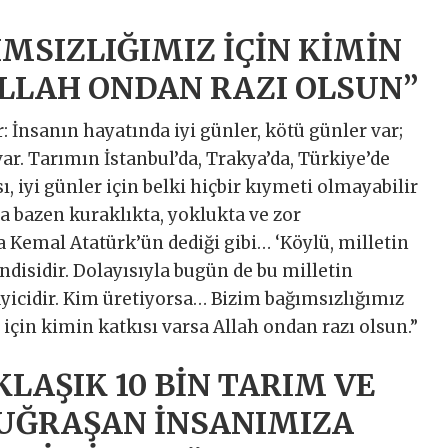
MSIZLIĞIMIZ İÇİN KİMİN
ALLAH ONDAN RAZI OLSUN”
: İnsanın hayatında iyi günler, kötü günler var;
ar. Tarımın İstanbul’da, Trakya’da, Türkiye’de
 iyi günler için belki hiçbir kıymeti olmayabilir
ma bazen kuraklıkta, yoklukta ve zor
Kemal Atatürk’ün dediği gibi… ‘Köylü, milletin
endisidir. Dolayısıyla bugün de bu milletin
nayicidir. Kim üretiyorsa… Bizim bağımsızlığımız
için kimin katkısı varsa Allah ondan razı olsun.”
KLAŞIK 10 BİN TARIM VE
 UĞRAŞAN İNSANIMIZA