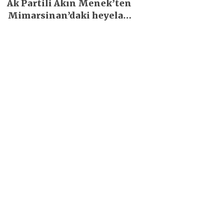
Ak Partili Akın Menek’ten
Mimarsinan’daki heyelan
sonrası kritik uyarı