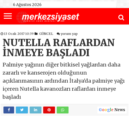
6 Ağustos 2026
13 Ocak 2017 10:39
GÜNCEL
yorum yap
NUTELLA RAFLARDAN
İNMEYE BAŞLADI
Palmiye yağının diğer bitkisel yağlardan daha
zararlı ve kanserojen olduğunun
açıklanmasının ardından İtalya'da palmiye yağı
içeren Nutella kavanozları raflardan inmeye
başladı
G
o
o
g
l
e
News