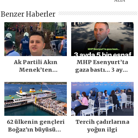
ALDI
Benzer Haberler
Ak Partili Akın
MHP Esenyurt’ta
Menek’ten
gaza bastı… 3 ayda
Mimarsinan’daki
5 bin esnaf ziyaret
heyelan sonrası
edildi
kritik uyarı
62 ülkenin gençleri
Tercih çadırlarına
Boğaz’ın büyüsüne
yoğun ilgi
kapıldı