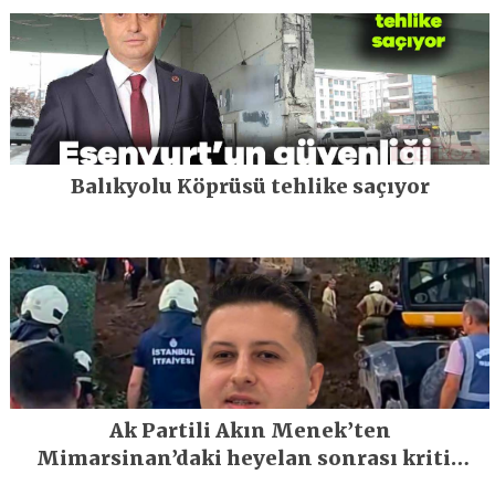
Balıkyolu Köprüsü tehlike saçıyor
Ak Partili Akın Menek’ten
Mimarsinan’daki heyelan sonrası kritik
uyarı