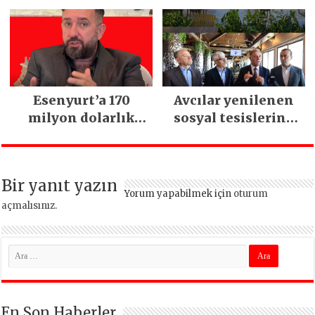
Esenyurt’a 170
Avcılar yenilenen
milyon dolarlık
sosyal tesislerine
yatırım:
kavuştu
İstanbul’un tek
termal oteli olacak
Bir yanıt yazın
Yorum yapabilmek için
oturum
açmalısınız
.
En Son Haberler