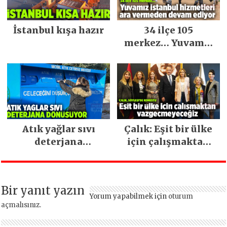
İstanbul kışa hazır
34 ilçe 105
merkez… Yuvamız
İstanbul hizmetleri
ara vermeden
devam ediyor
Atık yağlar sıvı
Çalık: Eşit bir ülke
deterjana
için çalışmaktan
dönüşüyor
vazgeçmeyeceğiz
Bir yanıt yazın
Yorum yapabilmek için
oturum
açmalısınız
.