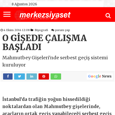
8 Ağustos 2026
4 Ekim 2016 12:08
Biyografi
yorum yap
O GİŞEDE ÇALIŞMA
BAŞLADI
Mahmutbey Gişeleri'nde serbest geçiş sistemi
kuruluyor
G
o
o
g
l
e
News
İstanbul’da trafiğin yoğun hissedildiği
noktalardan olan Mahmutbey gişelerinde,
araçların ortak geçiş yapabileceği serbest geçiş