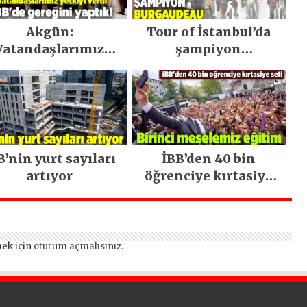
Akgün:
Tour of İstanbul’da
Vatandaşlarımız
şampiyon
tkiyi verdi İBB’de
Burgaudeau
gereğini yaptık!
B’nin yurt sayıları
İBB’den 40 bin
artıyor
öğrenciye kırtasiye
seti
ek için
oturum açmalısınız
.