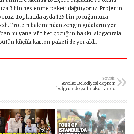
n birinci etabında 18 ilçede başladık. 70 okulu
ıza 3 bin beslenme paketi dağıtıyoruz. Projenin
liyoruz. Toplamda ayda 125 bin çocuğumuza
edi. Protein bakımından zengin gıdaların yer
dan bu yana ‘süt her çocuğun hakkı’ sloganıyla
 sütün küçük karton paketi de yer aldı.
Sonraki
Avcılar Belediyesi deprem
bölgesinde çadır okul kurdu