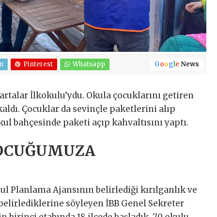
n
Pinterest
Whatsapp
G
o
o
g
l
e
News
artalar İlkokulu’ydu. Okula çocuklarını getiren
dı. Çocuklar da sevinçle paketlerini alıp
okul bahçesinde paketi açıp kahvaltısını yaptı.
 ÇOCUĞUMUZA
ul Planlama Ajansının belirlediği kırılganlık ve
 belirlediklerine söyleyen İBB Genel Sekreter