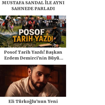
MUSTAFA SANDAL İLE AYNI
SAHNEDE PARLADI
Posof Tarih Yazdı! Başkan
Erdem Demirci’nin Büyük
Emeğiyle Son Yılların En
Büyük Festivali Gerçekleşti
Eli Türkoğlu’nun Yeni