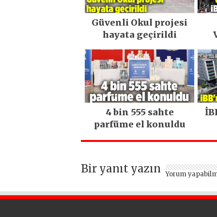
Güvenli Okul projesi
hayata geçirildi
ye
4 bin 555 sahte
İB
parfüme el konuldu
Bir yanıt yazın
Yorum yapabilm