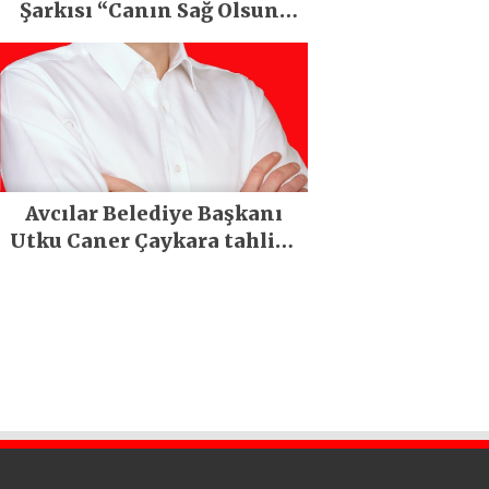
Şarkısı “Canın Sağ Olsun”
Büyük İlgi Gördü!..
Avcılar Belediye Başkanı
Utku Caner Çaykara tahliye
edildi