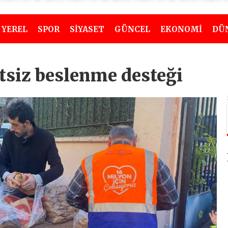
YEREL
SPOR
SİYASET
GÜNCEL
EKONOMİ
DÜ
tsiz beslenme desteği