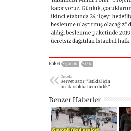
Yardımcısı Mahir Polat, “Projeni
kapsıyoruz. Günlük, çocuklarım
ikinci etabında 24 ilçeyi hedef
beslenme ulaştırmış olacağız” d
aldığı beslenme paketinde 2019’
ücretsiz dağıtılan İstanbul halk
Etiket
ÇOCUK
IBB
Önceki
Servet Satır; “İstiklal için
birlik, istikbal için dirlik”
Benzer Haberler