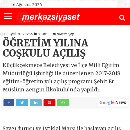
6 Ağustos 2026
18 Eylül 2017 17:56
YEREL
yorum yap
ÖĞRETİM YILINA
COŞKULU AÇILIŞ
Küçükçekmece Belediyesi ve İlçe Milli Eğitim
Müdürlüğü işbirliği ile düzenlenen 2017-2018
eğitim-öğretim yılı açılış programı Şehit Er
Müslüm Zengin İlkokulu’nda yapıldı.
G
o
o
g
l
e
News
Saygı duruşu ve İstiklal Marşı ile başlayan açılış