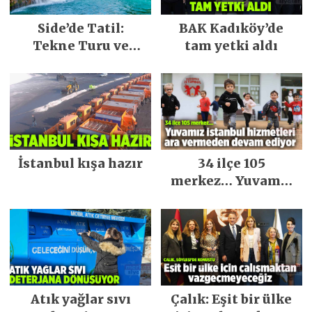
Side’de Tatil:
BAK Kadıköy’de
Tekne Turu ve
tam yetki aldı
Keşfedilecek Yerler
İstanbul kışa hazır
34 ilçe 105
merkez… Yuvamız
İstanbul hizmetleri
ara vermeden
devam ediyor
Atık yağlar sıvı
Çalık: Eşit bir ülke