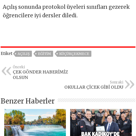
Açılış sonunda protokol üyeleri sınıfları gezerek
öğrencilere iyi dersler diledi.
Etiket
AÇILIŞ
EĞITIM
KÜÇÜKÇEKMECE
Önceki
ÇEK GÖNDER HABERİMİZ
OLSUN
Sonraki
OKULLAR ÇİCEK GİBİ OLDU
Benzer Haberler