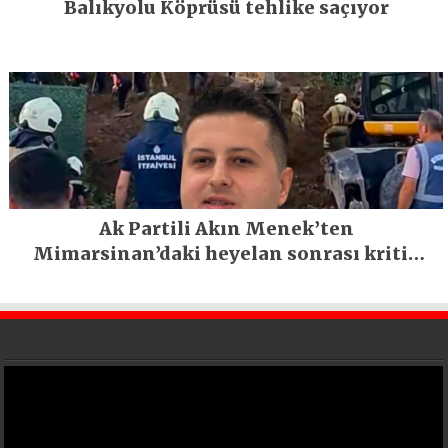
Balıkyolu Köprüsü tehlike saçıyor
Ak Partili Akın Menek’ten
Mimarsinan’daki heyelan sonrası kritik
uyarı