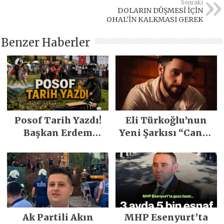
Sonraki
DOLARIN DÜŞMESİ İÇİN
OHAL’İN KALKMASI GEREK
Benzer Haberler
Posof Tarih Yazdı!
Eli Türkoğlu’nun
Başkan Erdem
Yeni Şarkısı “Canın
Demirci’nin Büyük
Sağ Olsun” Büyük
Emeğiyle Son
İlgi Gördü!..
Yılların En Büyük
Festivali
Gerçekleşti
Ak Partili Akın
MHP Esenyurt’ta