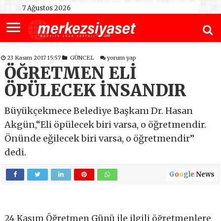
7 Ağustos 2026
23 Kasım 2017 15:57
GÜNCEL
yorum yap
ÖĞRETMEN ELİ
ÖPÜLECEK İNSANDIR
Büyükçekmece Belediye Başkanı Dr. Hasan
Akgün,“Eli öpülecek biri varsa, o öğretmendir.
Önünde eğilecek biri varsa, o öğretmendir”
dedi.
G
o
o
g
l
e
News
24 Kasım Öğretmen Günü ile ilgili öğretmenlere