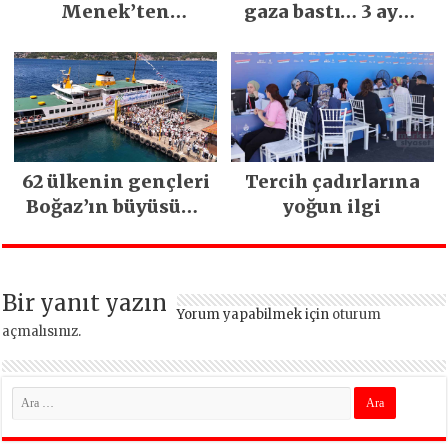
Menek’ten
gaza bastı… 3 ayda
Mimarsinan’daki
5 bin esnaf ziyaret
heyelan sonrası
edildi
kritik uyarı
62 ülkenin gençleri
Tercih çadırlarına
Boğaz’ın büyüsüne
yoğun ilgi
kapıldı
Bir yanıt yazın
Yorum yapabilmek için
oturum
açmalısınız
.