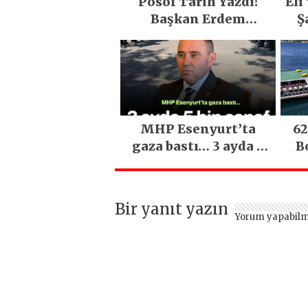
Posof Tarih Yazdı!
Eli
Başkan Erdem
Ş
Demirci’nin Büyük
O
Emeğiyle Son Yılların
En Büyük Festivali
Gerçekleşti
MHP Esenyurt’ta
62
gaza bastı… 3 ayda 5
B
bin esnaf ziyaret
edildi
Bir yanıt yazın
Yorum yapabilm