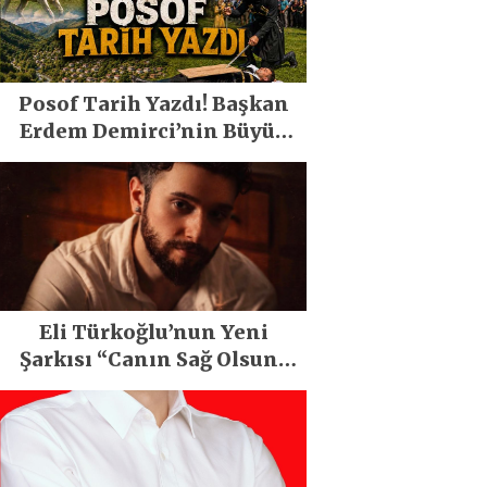
Posof Tarih Yazdı! Başkan
Erdem Demirci’nin Büyük
Emeğiyle Son Yılların En
Büyük Festivali Gerçekleşti
Eli Türkoğlu’nun Yeni
Şarkısı “Canın Sağ Olsun”
Büyük İlgi Gördü!..