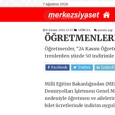
7 Ağustos 2026
8 Kasım 2016 12:07
GÜNCEL
yorum yap
ÖĞRETMENLERE
Öğretmenler, "24 Kasım Öğretm
trenlerden yüzde 50 indirimle b
Facebook
Twitter
LinkedI
Milli Eğitim Bakanlığından (MEB
Demiryolları İşletmesi Genel 
nedeniyle öğretmen ve aileleri
bilet ücretlerinde indirim uygul