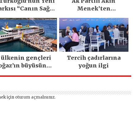
 Türkoğlu’nun Yeni
Ak Partili Akın
arkısı “Canın Sağ
Menek’ten
lsun” Büyük İlgi
Mimarsinan’daki
Gördü!..
heyelan sonrası
kritik uyarı
 ülkenin gençleri
Tercih çadırlarına
oğaz’ın büyüsüne
yoğun ilgi
kapıldı
ek için
oturum açmalısınız
.