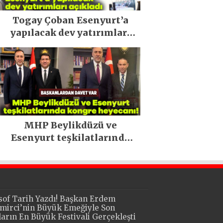
Togay Çoban Esenyurt’a
yapılacak dev yatırımları
açıkladı
MHP Beylikdüzü ve
Esenyurt teşkilatlarında
kongre heyecanı!
sof Tarih Yazdı! Başkan Erdem
mirci’nin Büyük Emeğiyle Son
lların En Büyük Festivali Gerçekleşti