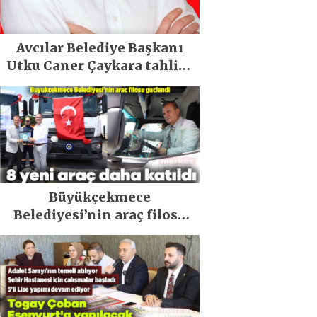
Avcılar Belediye Başkanı
Utku Caner Çaykara tahliye
edildi
Büyükçekmece
Belediyesi’nin araç filosu
güçlendi