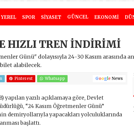
GÜNCEL
YEREL
SPOR
SİYASET
EKONOMİ
DÜ
 HIZLI TREN İNDİRİMİ
enler Günü" dolayısıyla 24-30 Kasım arasında ana
ilet alabilecek.
n
Pinterest
Whatsapp
G
o
o
g
l
e
News
) yapılan yazılı açıklamaya göre, Devlet
Müdürlüğü, “24 Kasım Öğretmenler Günü”
nin demiryollarıyla yapacakları yolculuklarında
anması başlattı.