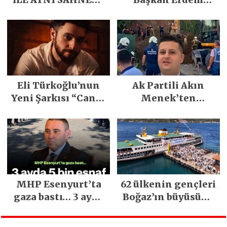
PARLADI
Demirci’nin Büyük
Emeğiyle Son
Yılların En Büyük
Festivali
Gerçekleşti
Eli Türkoğlu’nun
Ak Partili Akın
Yeni Şarkısı “Canın
Menek’ten
Sağ Olsun” Büyük
Mimarsinan’daki
İlgi Gördü!..
heyelan sonrası
kritik uyarı
MHP Esenyurt’ta
62 ülkenin gençleri
gaza bastı… 3 ayda
Boğaz’ın büyüsüne
5 bin esnaf ziyaret
kapıldı
edildi