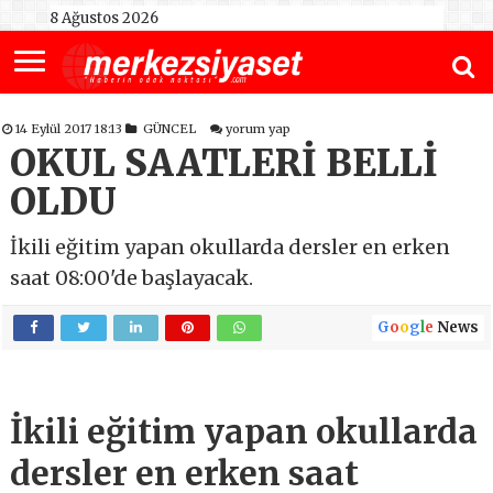
8 Ağustos 2026
14 Eylül 2017 18:13
GÜNCEL
yorum yap
OKUL SAATLERİ BELLİ
OLDU
İkili eğitim yapan okullarda dersler en erken
saat 08:00'de başlayacak.
G
o
o
g
l
e
News
İkili eğitim yapan okullarda
dersler en erken saat