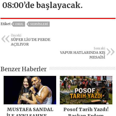
08:00’de başlayacak.
Etiket
OKUL
SERVİSLERİ
Önceki
SÜPER LİG’DE PERDE
AÇILIYOR
Sonraki
VAPUR HATLARINDA KIŞ
MESAİSİ
Benzer Haberler
MUSTAFA SANDAL
Posof Tarih Yazdı!
İLE AYNI SAHNEDE
Başkan Erdem