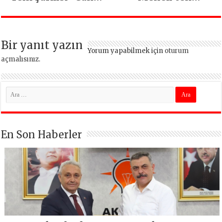
Sağ Olsun” Büyük
Mimarsinan’daki
İlgi Gördü!..
heyelan sonrası
kritik uyarı
Bir yanıt yazın
Yorum yapabilmek için
oturum
açmalısınız
.
En Son Haberler