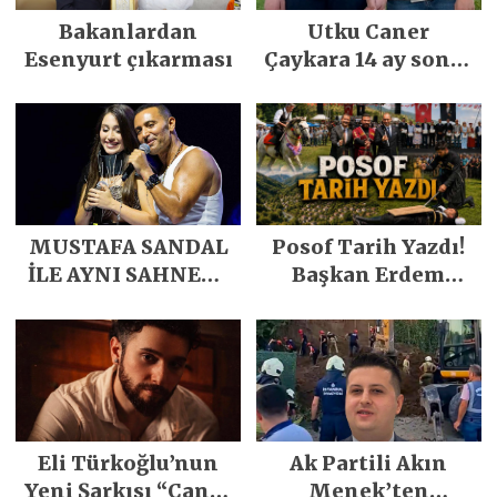
Bakanlardan
Utku Caner
Esenyurt çıkarması
Çaykara 14 ay sonra
özgürlüğüne
kavuştu
MUSTAFA SANDAL
Posof Tarih Yazdı!
İLE AYNI SAHNEDE
Başkan Erdem
PARLADI
Demirci’nin Büyük
Emeğiyle Son
Yılların En Büyük
Festivali
Gerçekleşti
Eli Türkoğlu’nun
Ak Partili Akın
Yeni Şarkısı “Canın
Menek’ten