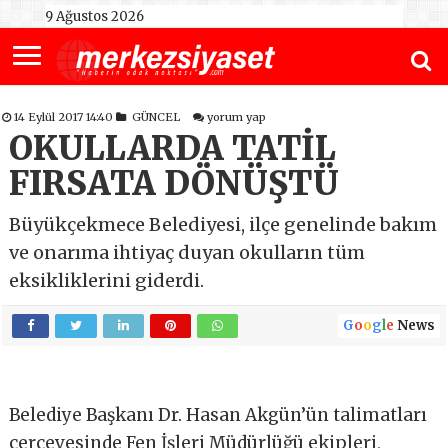
9 Ağustos 2026
14 Eylül 2017 14:40
GÜNCEL
yorum yap
OKULLARDA TATİL
FIRSATA DÖNÜŞTÜ
Büyükçekmece Belediyesi, ilçe genelinde bakım
ve onarıma ihtiyaç duyan okulların tüm
eksikliklerini giderdi.
G
o
o
g
l
e
News
Belediye Başkanı Dr. Hasan Akgün’ün talimatları
çerçevesinde Fen İşleri Müdürlüğü ekipleri,