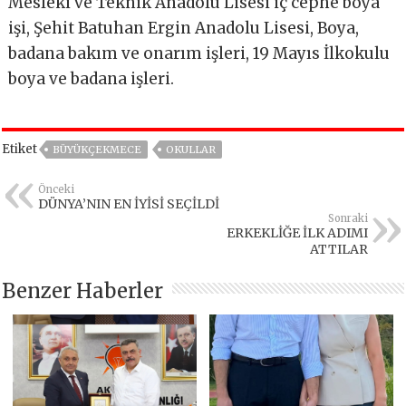
Mesleki ve Teknik Anadolu Lisesi iç cephe boya
işi, Şehit Batuhan Ergin Anadolu Lisesi, Boya,
badana bakım ve onarım işleri, 19 Mayıs İlkokulu
boya ve badana işleri.
Etiket
BÜYÜKÇEKMECE
OKULLAR
Önceki
DÜNYA’NIN EN İYİSİ SEÇİLDİ
Sonraki
ERKEKLİĞE İLK ADIMI
ATTILAR
Benzer Haberler