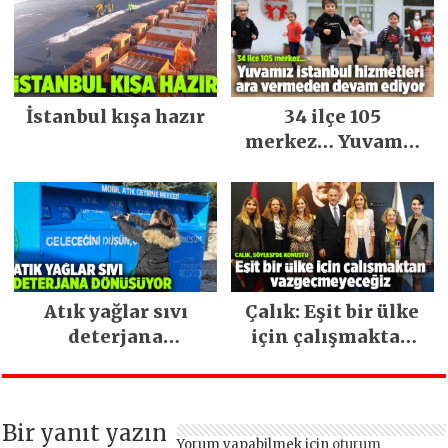
İstanbul kışa hazır
34 ilçe 105
merkez… Yuvamız
İstanbul hizmetleri
ara vermeden
devam ediyor
Atık yağlar sıvı
Çalık: Eşit bir ülke
deterjana
için çalışmaktan
dönüşüyor
vazgeçmeyeceğiz
Bir yanıt yazın
Yorum yapabilmek için
oturum