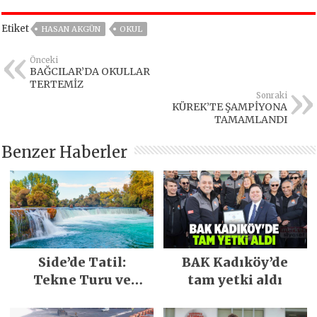
Etiket
HASAN AKGÜN
OKUL
Önceki
BAĞCILAR’DA OKULLAR
TERTEMİZ
Sonraki
KÜREK’TE ŞAMPİYONA
TAMAMLANDI
Benzer Haberler
Side’de Tatil:
BAK Kadıköy’de
Tekne Turu ve
tam yetki aldı
Keşfedilecek Yerler