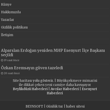
Künye
Hakkımızda
Yazarlar
Gizlilik politikası
İletişim
Alparslan Erdoğan yeniden MHP Esenyurt İlçe Başkanı
seçildi
19 saat önce
Özkan Eremsayın güven tazeledi
20 saat önce
Site haritası
yolu gösterir. |
Büyükçekmece mimarisi
ile dikkat çeken yeni camiye daha kavuşuyor
Beylikdüzü Haberleri
|
Avcılar Haberleri
|
Esenyurt
Haberleri
BEYNSOFT
|
Günlük tur
|
haber sitesi