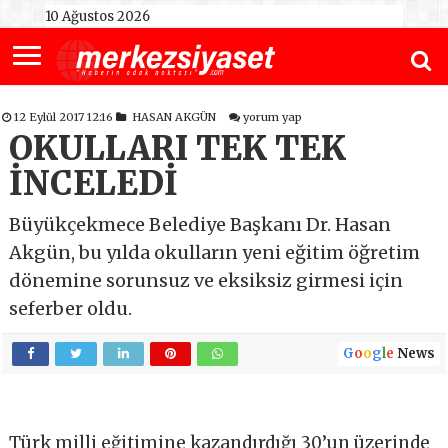
10 Ağustos 2026
12 Eylül 2017 12:16
HASAN AKGÜN
yorum yap
OKULLARI TEK TEK
İNCELEDİ
Büyükçekmece Belediye Başkanı Dr. Hasan
Akgün, bu yılda okulların yeni eğitim öğretim
dönemine sorunsuz ve eksiksiz girmesi için
seferber oldu.
G
o
o
g
l
e
News
Türk milli eğitimine kazandırdığı 30’un üzerinde