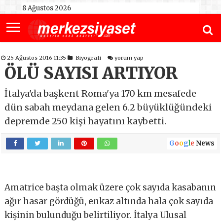
8 Ağustos 2026
25 Ağustos 2016 11:35
Biyografi
yorum yap
ÖLÜ SAYISI ARTIYOR
İtalya'da başkent Roma'ya 170 km mesafede
dün sabah meydana gelen 6.2 büyüklüğündeki
depremde 250 kişi hayatını kaybetti.
G
o
o
g
l
e
News
Amatrice başta olmak üzere çok sayıda kasabanın
ağır hasar gördüğü, enkaz altında hala çok sayıda
kişinin bulunduğu belirtiliyor. İtalya Ulusal