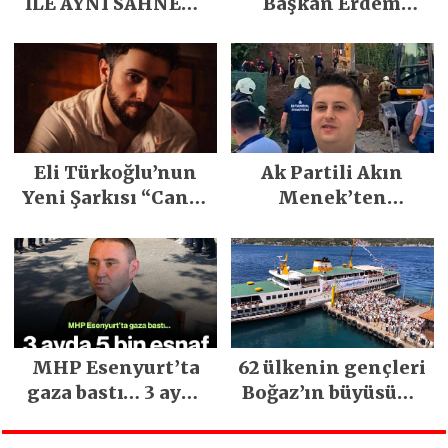
İLE AYNI SAHNEDE
Başkan Erdem
PARLADI
Demirci’nin Büyük
Emeğiyle Son
Yılların En Büyük
Festivali
Gerçekleşti
Eli Türkoğlu’nun
Ak Partili Akın
Yeni Şarkısı “Canın
Menek’ten
Sağ Olsun” Büyük
Mimarsinan’daki
İlgi Gördü!..
heyelan sonrası
kritik uyarı
MHP Esenyurt’ta
62 ülkenin gençleri
gaza bastı… 3 ayda
Boğaz’ın büyüsüne
5 bin esnaf ziyaret
kapıldı
edildi