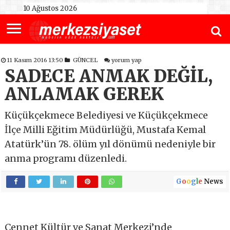
10 Ağustos 2026
11 Kasım 2016 13:50
GÜNCEL
yorum yap
SADECE ANMAK DEĞİL,
ANLAMAK GEREK
Küçükçekmece Belediyesi ve Küçükçekmece
İlçe Milli Eğitim Müdürlüğü, Mustafa Kemal
Atatürk’ün 78. ölüm yıl dönümü nedeniyle bir
anma programı düzenledi.
G
o
o
g
l
e
News
Cennet Kültür ve Sanat Merkezi’nde