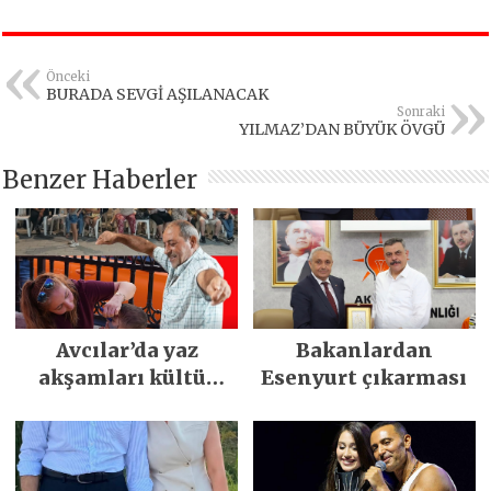
Önceki
BURADA SEVGİ AŞILANACAK
Sonraki
YILMAZ’DAN BÜYÜK ÖVGÜ
Benzer Haberler
Avcılar’da yaz
Bakanlardan
akşamları kültür
Esenyurt çıkarması
sanat ve
eğlenceyle
renkleniyor