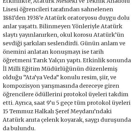
Etkinlikte, Atatürk Mesleki ve Teknik Anadolu
Lisesi öğrencileri tarafından sahnelenen
1881’den 1938’e Atatürk oratoryosu duygu dolu
anlar yaşattı. Bilinmeyen Yönleriyle Atatürk
slaytı yayınlanırken, okul korosu Atatürk’ün
sevdiği şarkıları seslendirdi. Günün anlam ve
önemini anlatan konuşmayı ise tarih
öğretmeni Tarık Yalçın yaptı. Etkinlik sonunda
İl Milli Eğitim Müdürlüğünün düzenlemiş
olduğu ‘’Ata’ya Veda’’ konulu resim, şiir, ve
kompozisyon yarışmasında dereceye giren
öğrencilere ödüllerini protokol üyeleri takdim
etti. Ayrıca, saat 9’u 5 geçe tüm protokol üyeleri
15 Temmuz Halkalı Şeref Meydanı’ndaki
Atatürk anıta çelenk koyarak, saygı duruşunda
da bulundu.