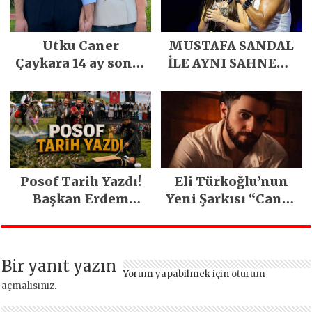
Utku Caner
MUSTAFA SANDAL
Çaykara 14 ay sonra
İLE AYNI SAHNEDE
özgürlüğüne
PARLADI
kavuştu
Posof Tarih Yazdı!
Eli Türkoğlu’nun
Başkan Erdem
Yeni Şarkısı “Canın
Demirci’nin Büyük
Sağ Olsun” Büyük
Emeğiyle Son
İlgi Gördü!..
Yılların En Büyük
Bir yanıt yazın
Festivali
Yorum yapabilmek için
oturum
Gerçekleşti
açmalısınız
.