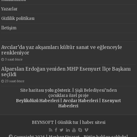
Yazarlar
Gizlilik politikası
İletişim
Avcılar’da yaz akşamları kültür sanat ve eğlenceyle
renkleniyor
3 saat önce
Alparslan Erdoğan yeniden MHP Esenyurt İlçe Başkanı
seçildi
23 saat önce
Site haritası
yolu gösterir. |
Şişli Belediyesi’nden
çocuklara özel proje
Beylikdüzü Haberleri
|
Avcılar Haberleri
|
Esenyurt
Haberleri
BEYNSOFT
|
Günlük tur
|
haber sitesi