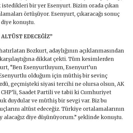
stedikleri bir yer Esenyurt. Bizim orada çıkan
lamaları örtüşüyor. Esenyurt, çıkaracağı sonuç
” diye konuştu.
 ALTÜST EDECEĞİZ”
ı hatırlatan Bozkurt, adaylığının açıklanmasından
 karşılaştığına dikkat çekti. Tüm kesimlerden
urt, “Ben Esenyurtluyum, Esenyurt’un
k Esenyurtlu olduğum için müthiş bir sevinç
dü, geçmişteki siyasi tercihi ne olursa olsun, AK
i, CHP’li, Saadet Partili ve tabii ki Cumhuriyet
luk duydular ve müthiş bir sevgi var. Biz bu
çlarını altüst edeceğiz. Türkiye ortalamalarının
oy alacağız diye düşünüyorum.” şeklinde konuştu.