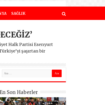
NYA
SAĞLIK
ECEĞİZ’
yet Halk Partisi Esenyurt
ürkiye’yi şaşırtan bir
En Son Haberler