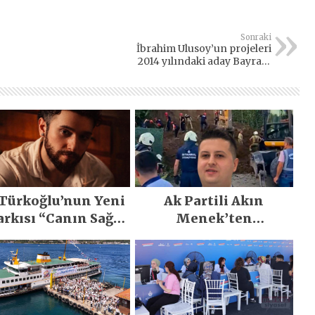
Sonraki
İbrahim Ulusoy’un projeleri
2014 yılındaki aday Bayram
Şenocak’ın projeleri çıktı
 Türkoğlu’nun Yeni
Ak Partili Akın
arkısı “Canın Sağ
Menek’ten
lsun” Büyük İlgi
Mimarsinan’daki
Gördü!..
heyelan sonrası
kritik uyarı