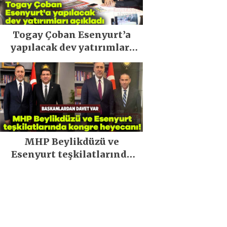
Togay Çoban Esenyurt’a
yapılacak dev yatırımları
açıkladı
MHP Beylikdüzü ve
Esenyurt teşkilatlarında
kongre heyecanı!