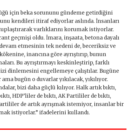
üğü için beka sorununu gündeme getirdiğini
nu kendileri itiraf ediyorlar aslında. İnsanları
utuplaştırarak varlıklarını korumak istiyorlar.
 rant geçmişi oldu. İmara, inşaata, betona dayalı
n devam etmesinin tek nedeni de, beceriksiz ve
ı kökenine, inancına göre ayrıştırıp, bunun
ları. Bu ayrıştırmayı keskinleştirip, farklı
zi dinlemesini engellemeye çalıştılar. Bugüne
 ama bugün o duvarlar yıkılacak, yıkılıyor.
alar, bizi daha güçlü kılıyor. Halk artık bıktı,
ktı, HDP’liler de bıktı, AK Partililer de bıktı,
Partililer de artık ayrışmak istemiyor, insanlar bir
ak istiyorlar.” ifadelerini kullandı.