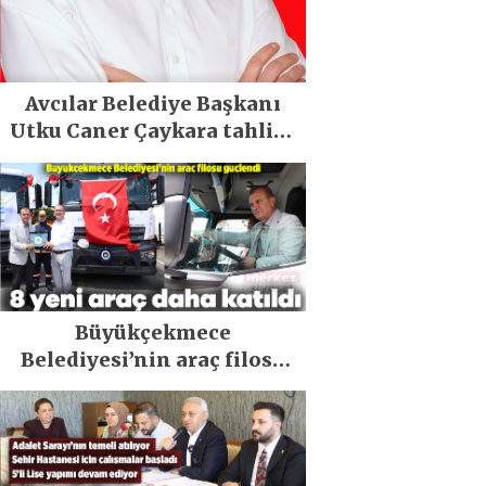
Avcılar Belediye Başkanı
Utku Caner Çaykara tahliye
edildi
Büyükçekmece
Belediyesi’nin araç filosu
güçlendi