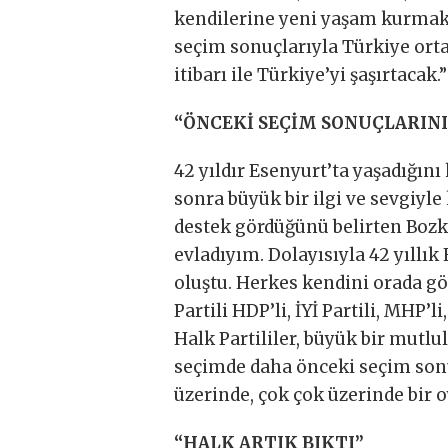
kendilerine yeni yaşam kurmak i
seçim sonuçlarıyla Türkiye orta
itibarı ile Türkiye’yi şaşırtacak.
“ÖNCEKİ SEÇİM SONUÇLARINI
42 yıldır Esenyurt’ta yaşadığın
sonra büyük bir ilgi ve sevgiyle
destek gördüğünü belirten Bozk
evladıyım. Dolayısıyla 42 yıllı
oluştu. Herkes kendini orada gör
Partili HDP’li, İYİ Partili, MHP’l
Halk Partililer, büyük bir mutlu
seçimde daha önceki seçim sonu
üzerinde, çok çok üzerinde bir 
“HALK ARTIK BIKTI”