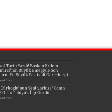
sof Tarih Yazdı! Başkan Erdem
mirci’nin Büyük Emeğiyle Son
lların En Büyük Festivali Gerçekleşti
 saat önce
i Türkoğlu’nun Yeni Şarkısı “Canın
ğ Olsun” Büyük İlgi Gördü!..
 saat önce