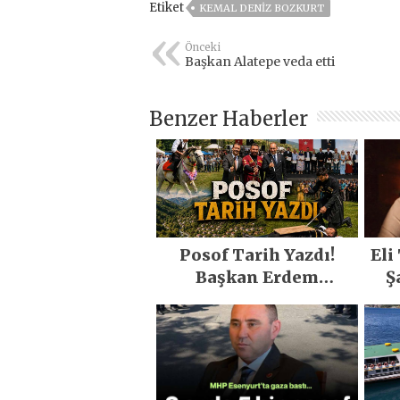
Etiket
KEMAL DENIZ BOZKURT
Önceki
Başkan Alatepe veda etti
Benzer Haberler
Posof Tarih Yazdı!
Eli
Başkan Erdem
Ş
Demirci’nin Büyük
O
Emeğiyle Son Yılların
En Büyük Festivali
Gerçekleşti