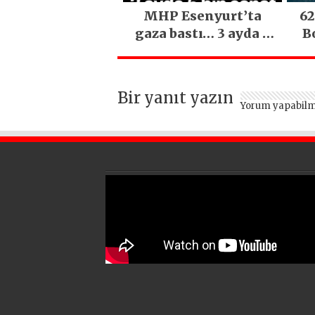
MHP Esenyurt’ta
62
gaza bastı… 3 ayda 5
B
bin esnaf ziyaret
edildi
Bir yanıt yazın
Yorum yapabilm