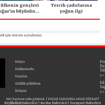
 ülkenin gençleri
Tercih çadırlarına
oğaz’ın büyüsüne
yoğun ilgi
kapıldı
ek için
oturum açmalısınız
.
Po
Künye
De
Hakkımızda
Yı
4
Yazarlar
El
Gizlilik politikası
Sa
İletişim
8
Site haritası
yolu gösterir. |
PAZAR SABAHINA AMAN DİKKAT!
Beylikdüzü Haberleri
|
Avcılar Haberleri
|
Esenyurt Haberleri