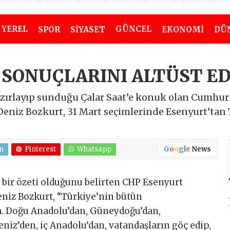
YEREL
GÜNCEL
SPOR
SİYASET
EKONOMİ
DÜ
 SONUÇLARINI ALTÜST ED
zırlayıp sunduğu Çalar Saat’e konuk olan Cumhuri
eniz Bozkurt, 31 Mart seçimlerinde Esenyurt’tan T
n
Pinterest
Whatsapp
G
o
o
g
l
e
News
 bir özeti olduğunu belirten CHP Esenyurt
niz Bozkurt, “Türkiye’nin bütün
da. Doğu Anadolu’dan, Güneydoğu’dan,
niz’den, iç Anadolu’dan, vatandaşların göç edip,