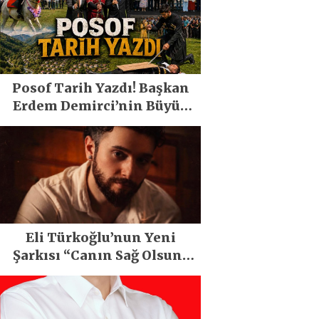
Posof Tarih Yazdı! Başkan
Erdem Demirci’nin Büyük
Emeğiyle Son Yılların En
Büyük Festivali Gerçekleşti
Eli Türkoğlu’nun Yeni
Şarkısı “Canın Sağ Olsun”
Büyük İlgi Gördü!..