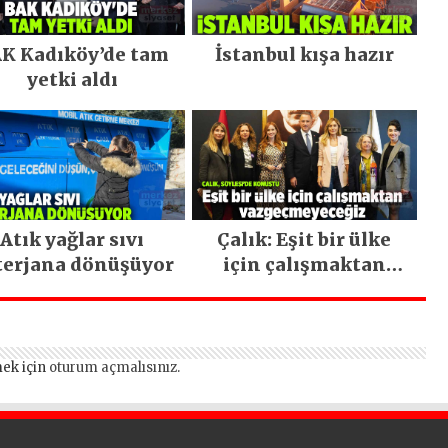
K Kadıköy’de tam
İstanbul kışa hazır
yetki aldı
Atık yağlar sıvı
Çalık: Eşit bir ülke
terjana dönüşüyor
için çalışmaktan
vazgeçmeyeceğiz
ek için
oturum açmalısınız
.