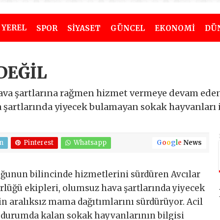
YEREL
SPOR
SİYASET
GÜNCEL
EKONOMİ
DÜ
DEĞİL
ava şartlarına rağmen hizmet vermeye devam eden 
a şartlarında yiyecek bulamayan sokak hayvanları 
n
Pinterest
Whatsapp
G
o
o
g
l
e
News
ğunun bilincinde hizmetlerini sürdüren Avcılar
ürlüğü ekipleri, olumsuz hava şartlarında yiyecek
n aralıksız mama dağıtımlarını sürdürüyor. Acil
durumda kalan sokak hayvanlarının bilgisi