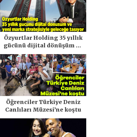
Özyurtlar Holding 35 yıllık
gücünü dijital dönüşüm ve
yeni marka stratejisiyle
geleceğe taşıyor
Öğrenciler Türkiye Deniz
Canlıları Müzesi’ne koştu