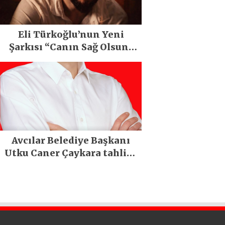
Eli Türkoğlu’nun Yeni
Şarkısı “Canın Sağ Olsun”
Büyük İlgi Gördü!..
Avcılar Belediye Başkanı
Utku Caner Çaykara tahliye
edildi