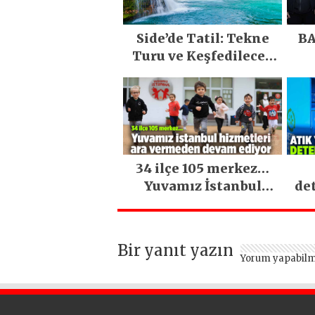
Side’de Tatil: Tekne
BA
Turu ve Keşfedilecek
Yerler
34 ilçe 105 merkez…
Yuvamız İstanbul
de
hizmetleri ara
vermeden devam
ediyor
Bir yanıt yazın
Yorum yapabilm