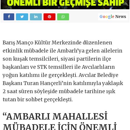
G
o
o
g
l
e
News
Barış Manço Kültür Merkezinde düzenlenen
etkinlik mübadele ile Ambarlı’ya gelen ailelerin
son kuşak temsilcileri, siyasi partilerin ilçe
başkanları ve STK temsilleri ile Avcılarlıların
yoğun katılımı ile gerçekleşti. Avcılar Belediye
Başkanı Turan Hançerli’nin katılımıyla yaklaşık
2 saat süren söyleşide mübadele tarihine ışık
tutan bir sohbet gerçekleşti.
“AMBARLI MAHALLESİ
MÜBADELE İÇİN ÖNEMLİ