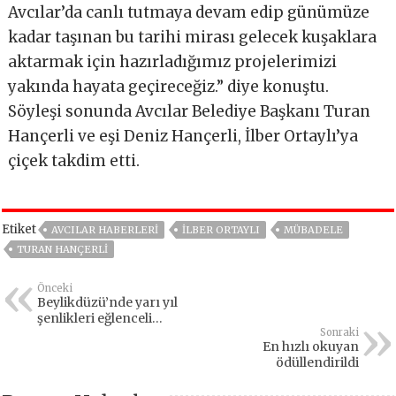
Avcılar’da canlı tutmaya devam edip günümüze
kadar taşınan bu tarihi mirası gelecek kuşaklara
aktarmak için hazırladığımız projelerimizi
yakında hayata geçireceğiz.” diye konuştu.
Söyleşi sonunda Avcılar Belediye Başkanı Turan
Hançerli ve eşi Deniz Hançerli, İlber Ortaylı’ya
çiçek takdim etti.
Etiket
AVCILAR HABERLERI
ILBER ORTAYLI
MÜBADELE
TURAN HANÇERLI
Önceki
Beylikdüzü’nde yarı yıl
şenlikleri eğlenceli
görüntülere sahne oldu
Sonraki
En hızlı okuyan
ödüllendirildi