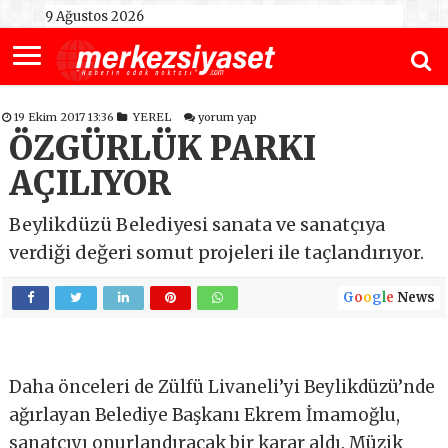
9 Ağustos 2026
19 Ekim 2017 13:36
YEREL
yorum yap
ÖZGÜRLÜK PARKI
AÇILIYOR
Beylikdüzü Belediyesi sanata ve sanatçıya
verdiği değeri somut projeleri ile taçlandırıyor.
G
o
o
g
l
e
News
Daha önceleri de Zülfü Livaneli’yi Beylikdüzü’nde
ağırlayan Belediye Başkanı Ekrem İmamoğlu,
sanatçıyı onurlandıracak bir karar aldı. Müzik