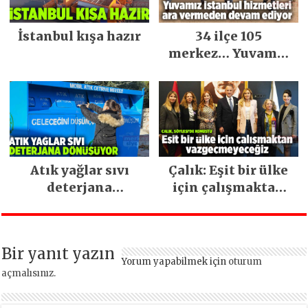
İstanbul kışa hazır
34 ilçe 105
merkez… Yuvamız
İstanbul hizmetleri
ara vermeden
devam ediyor
Atık yağlar sıvı
Çalık: Eşit bir ülke
deterjana
için çalışmaktan
dönüşüyor
vazgeçmeyeceğiz
Bir yanıt yazın
Yorum yapabilmek için
oturum
açmalısınız
.