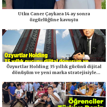
Utku Caner Çaykara 14 ay sonra
özgürlüğüne kavuştu
Özyurtlar Holding 35 yıllık gücünü dijital
dönüşüm ve yeni marka stratejisiyle
geleceğe taşıyor