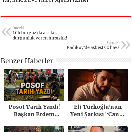
Kaynak: Zirve Haber Ajansı [
ZHA
]
Önceki
Lüleburgaz’da akıllara
durgunluk veren hırsızlık!
Sonraki
Kadıköy’de asbestsiz hava
Benzer Haberler
Posof Tarih Yazdı!
Eli Türkoğlu’nun
Başkan Erdem
Yeni Şarkısı “Canın
Demirci’nin Büyük
Sağ Olsun” Büyük
Emeğiyle Son
İlgi Gördü!..