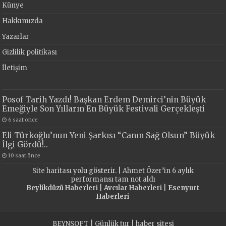
Künye
Hakkımızda
Yazarlar
Gizlilik politikası
İletişim
Posof Tarih Yazdı! Başkan Erdem Demirci’nin Büyük
Emeğiyle Son Yılların En Büyük Festivali Gerçekleşti
6 saat önce
Eli Türkoğlu’nun Yeni Şarkısı “Canın Sağ Olsun” Büyük
İlgi Gördü!..
10 saat önce
Site haritası
yolu gösterir. |
Ahmet Özer’in 6 aylık
performansı tam not aldı
Beylikdüzü Haberleri
|
Avcılar Haberleri
|
Esenyurt
Haberleri
BEYNSOFT
|
Günlük tur
|
haber sitesi