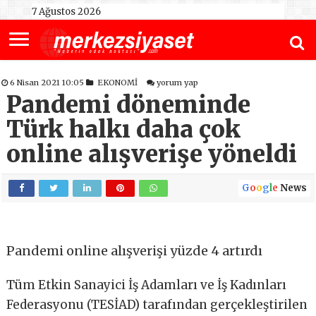
7 Ağustos 2026
6 Nisan 2021 10:05
EKONOMİ
yorum yap
Pandemi döneminde
Türk halkı daha çok
online alışverişe yöneldi
G
o
o
g
l
e
News
Pandemi online alışverişi yüzde 4 artırdı
Tüm Etkin Sanayici İş Adamları ve İş Kadınları
Federasyonu
(TESİAD) tarafından gerçekleştirilen