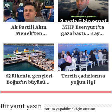
Yılların En Büyük
Festivali
Gerçekleşti
Ak Partili Akın
MHP Esenyurt’ta
Menek’ten
gaza bastı… 3 ayda
Mimarsinan’daki
5 bin esnaf ziyaret
heyelan sonrası
edildi
kritik uyarı
62 ülkenin gençleri
Tercih çadırlarına
Boğaz’ın büyüsüne
yoğun ilgi
kapıldı
Bir yanıt yazın
Yorum yapabilmek için
oturum