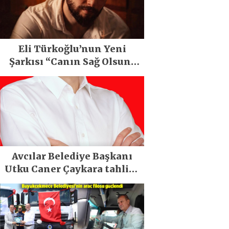
Eli Türkoğlu’nun Yeni
Şarkısı “Canın Sağ Olsun”
Büyük İlgi Gördü!..
Avcılar Belediye Başkanı
Utku Caner Çaykara tahliye
edildi