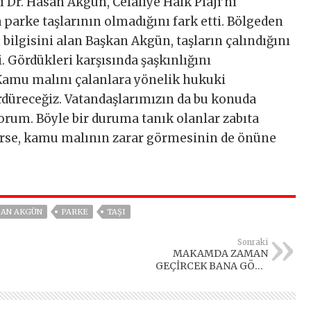
Dr. Hasan Akgün, Celaliye Halk Plajı’nı
 parke taşlarının olmadığını fark etti. Bölgeden
bilgisini alan Başkan Akgün, taşların çalındığını
. Gördükleri karşısında şaşkınlığını
amu malını çalanlara yönelik hukuki
düreceğiz. Vatandaşlarımızın da bu konuda
orum. Böyle bir duruma tanık olanlar zabıta
rlerse, kamu malının zarar görmesinin de önüne
AN AKGÜN
PARKE
TAŞI
Sonraki
MAKAMDA ZAMAN
GEÇİRCEK BANA GÖRE
DEĞİL