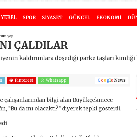
YEREL
SPOR
SİYASET
GÜNCEL
EKONOMİ
DÜ
rum yap
NI ÇALDILAR
enin kaldırımlara döşediği parke taşları kimliği b
n
Pinterest
Whatsapp
G
o
o
g
l
e
News
ye çalışanlarından bilgi alan Büyükçekmece
n, “Bu da mı olacaktı?” diyerek tepki gösterdi.
edi