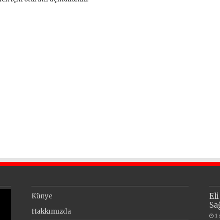
El
Künye
Sa
Hakkımızda
1