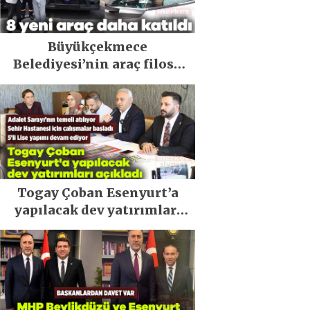
Büyükçekmece
Belediyesi’nin araç filosu
güçlendi
Togay Çoban Esenyurt’a
yapılacak dev yatırımları
açıkladı