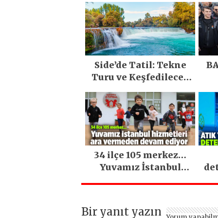
Side’de Tatil: Tekne
BA
Turu ve Keşfedilecek
Yerler
34 ilçe 105 merkez…
Yuvamız İstanbul
de
hizmetleri ara
vermeden devam
ediyor
Bir yanıt yazın
Yorum yapabilm