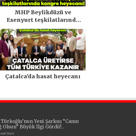
MHP Beylikdüzü ve
Esenyurt teşkilatlarında
kongre heyecanı!
Çatalca’da hasat heyecanı
i Türkoğlu’nun Yeni Şarkısı “Canın
ğ Olsun” Büyük İlgi Gördü!..
 saat önce