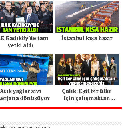
K Kadıköy’de tam
İstanbul kışa hazır
yetki aldı
Atık yağlar sıvı
Çalık: Eşit bir ülke
terjana dönüşüyor
için çalışmaktan
vazgeçmeyeceğiz
ek için
oturum açmalısınız
.