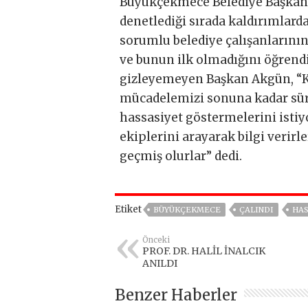
Büyükçekmece Belediye Başkanı 
denetlediği sırada kaldırımlarda
sorumlu belediye çalışanlarının 
ve bunun ilk olmadığını öğrendi
gizleyemeyen Başkan Akgün, “K
mücadelemizi sonuna kadar sür
hassasiyet göstermelerini istiy
ekiplerini arayarak bilgi veri
geçmiş olurlar” dedi.
Etiket
BÜYÜKÇEKMECE
ÇALINDI
HAS
Önceki
PROF. DR. HALİL İNALCIK
ANILDI
Benzer Haberler