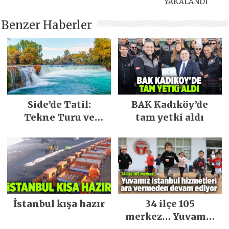
YAKALANDI
Benzer Haberler
Side’de Tatil:
BAK Kadıköy’de
Tekne Turu ve
tam yetki aldı
Keşfedilecek Yerler
İstanbul kışa hazır
34 ilçe 105
merkez… Yuvamız