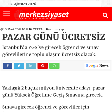
8 Ağustos 2026
10 Mart 2017 10:17
YEREL
yorum yap
PAZAR GÜNÜ ÜCRETSİZ
İstanbul'da YGS'ye girecek öğrenci ve sınav
görevlilerine toplu ulaşım ücretsiz olacak.
G
o
o
g
l
e
News
Yaklaşık 2 buçuk milyon üniversite adayı, pazar
günü Yüksek Öğretime Geçiş Sınavına girecek.
Sınava girecek öğrenci ve görevliler için