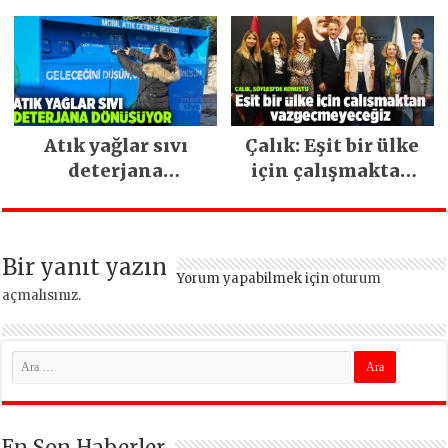
İstanbul hizmetleri
ara vermeden
devam ediyor
Atık yağlar sıvı
Çalık: Eşit bir ülke
deterjana
için çalışmaktan
dönüşüyor
vazgeçmeyeceğiz
Bir yanıt yazın
Yorum yapabilmek için
oturum
açmalısınız
.
En Son Haberler