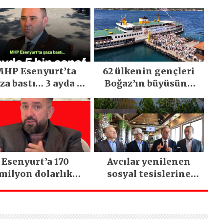
HP Esenyurt’ta
62 ülkenin gençleri
za bastı… 3 ayda 5
Boğaz’ın büyüsüne
bin esnaf ziyaret
kapıldı
edildi
Esenyurt’a 170
Avcılar yenilenen
milyon dolarlık
sosyal tesislerine
tırım: İstanbul’un
kavuştu
tek termal oteli
olacak