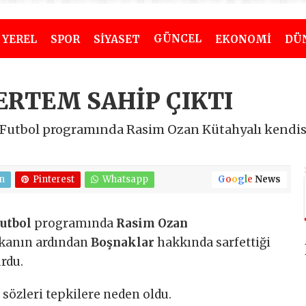
GÜNCEL
YEREL
SPOR
SİYASET
EKONOMİ
DÜ
ERTEM SAHİP ÇIKTI
 Futbol programında Rasim Ozan Kütahyalı kendis
n
Pinterest
Whatsapp
G
o
o
g
l
e
News
Futbol
programında
Rasim Ozan
akanın ardından
Boşnaklar
hakkında sarfettiği
rdu.
i sözleri tepkilere neden oldu.