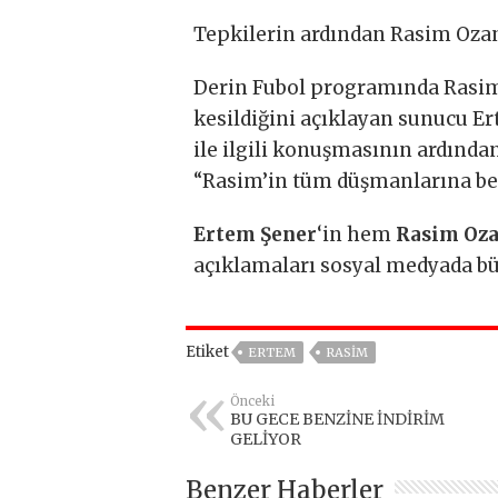
Tepkilerin ardından Rasim Oza
Derin Fubol programında Rasim 
kesildiğini açıklayan sunucu E
ile ilgili konuşmasının ardından
“Rasim’in tüm düşmanlarına bed
Ertem Şener
‘in hem
Rasim Oza
açıklamaları sosyal medyada bü
Etiket
ERTEM
RASIM
Önceki
BU GECE BENZİNE İNDİRİM
GELİYOR
Benzer Haberler