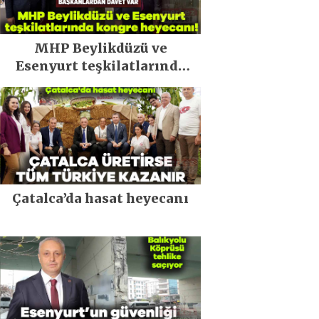
MHP Beylikdüzü ve
Esenyurt teşkilatlarında
kongre heyecanı!
Çatalca’da hasat heyecanı