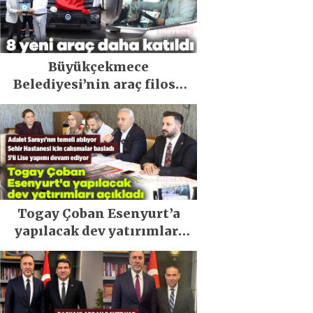
Büyükçekmece
Belediyesi’nin araç filosu
güçlendi
Togay Çoban Esenyurt’a
yapılacak dev yatırımları
açıkladı