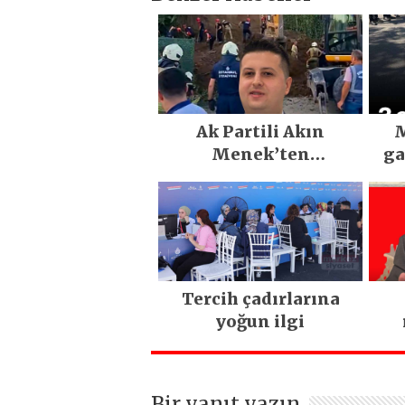
Ak Partili Akın
M
Menek’ten
ga
Mimarsinan’daki
heyelan sonrası
kritik uyarı
Tercih çadırlarına
yoğun ilgi
ya
Bir yanıt yazın