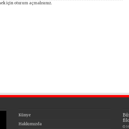
ek için
oturum açmalısınız
.
Bü
Künye
fi
Hakkımızda
1