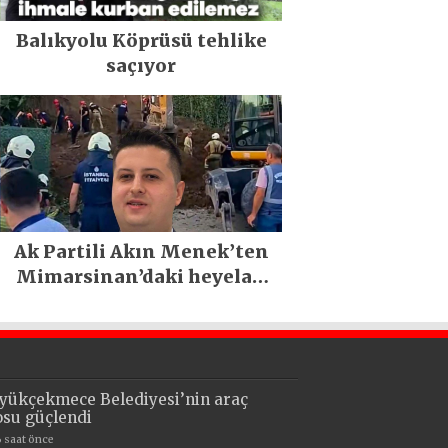
Balıkyolu Köprüsü tehlike
saçıyor
Ak Partili Akın Menek’ten
Mimarsinan’daki heyelan
sonrası kritik uyarı
yükçekmece Belediyesi’nin araç
losu güçlendi
6 saat önce