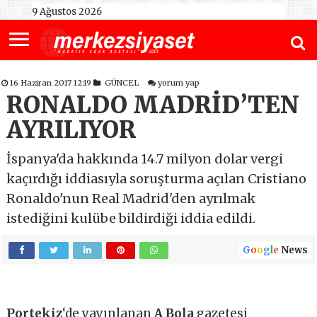
9 Ağustos 2026
16 Haziran 2017 12:19
GÜNCEL
yorum yap
RONALDO MADRİD’TEN
AYRILIYOR
İspanya'da hakkında 14.7 milyon dolar vergi
kaçırdığı iddiasıyla soruşturma açılan Cristiano
Ronaldo'nun Real Madrid'den ayrılmak
istediğini kulübe bildirdiği iddia edildi.
G
o
o
g
l
e
News
Portekiz
‘de yayınlanan
A Bola
gazetesi