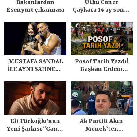
Bakanlardan
Utku Caner
Esenyurt çıkarması
Çaykara 14 ay sonra
özgürlüğüne
kavuştu
MUSTAFA SANDAL
Posof Tarih Yazdı!
İLE AYNI SAHNEDE
Başkan Erdem
PARLADI
Demirci’nin Büyük
Emeğiyle Son
Yılların En Büyük
Festivali
Gerçekleşti
Eli Türkoğlu’nun
Ak Partili Akın
Yeni Şarkısı “Canın
Menek’ten
Sağ Olsun” Büyük
Mimarsinan’daki