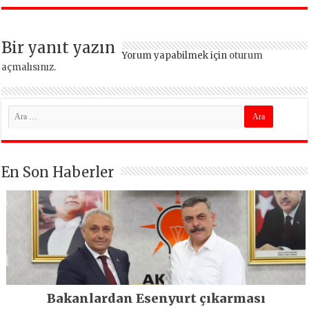
İlgi Gördü!..
heyelan sonrası
kritik uyarı
Bir yanıt yazın
Yorum yapabilmek için
oturum
açmalısınız
.
En Son Haberler
Bakanlardan Esenyurt çıkarması