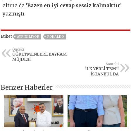
altına da ‘
Bazen en iyi cevap sessiz kalmaktır
‘
yazmıştı.
Etiket
AYRINILIYOR
RONALDO
Önceki
ÖĞRETMENLERE BAYRAM
MÜJDESİ
Sonraki
İLK YERLİ TBM’İ
İSTANBUL’DA
Benzer Haberler