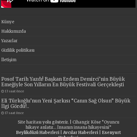
Künye
Hakkımızda
Yazarlar
Gizlilik politikası
İletişim
Posof Tarih Yazdı! Başkan Erdem Demirci’nin Büyük
Emeğiyle Son Yılların En Büyük Festivali Gerçekleşti
13 saat önce
Eli Türkoğlu’nun Yeni Şarkısı “Canın Sağ Olsun” Büyük
İlgi Gördü!..
17 saat önce
Site haritası
yolu gösterir. |
Cihangir Köse “Oyuncu
hikaye anlatır… İnsanın insana hikayesini”
Beylikdüzü Haberleri
|
Avcılar Haberleri
|
Esenyurt