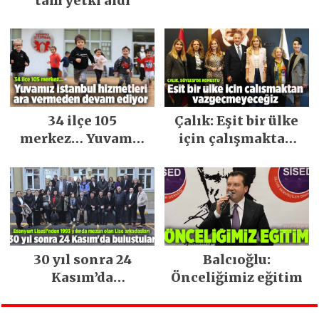
tam yetki aldı
34 ilçe 105
Çalık: Eşit bir ülke
merkez… Yuvamız
için çalışmaktan
İstanbul hizmetleri
vazgeçmeyeceğiz
ara vermeden
devam ediyor
30 yıl sonra 24
Balcıoğlu:
Kasım’da
Önceliğimiz eğitim
buluştular