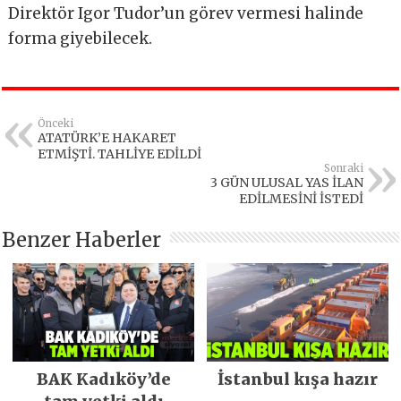
Direktör Igor Tudor’un görev vermesi halinde
forma giyebilecek.
Önceki
ATATÜRK’E HAKARET
ETMİŞTİ. TAHLİYE EDİLDİ
Sonraki
3 GÜN ULUSAL YAS İLAN
EDİLMESİNİ İSTEDİ
Benzer Haberler
BAK Kadıköy’de
İstanbul kışa hazır