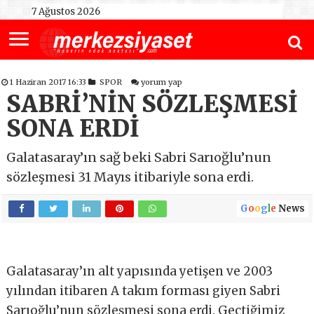
7 Ağustos 2026
1 Haziran 2017 16:33
SPOR
yorum yap
SABRİ’NİN SÖZLEŞMESİ
SONA ERDİ
Galatasaray’ın sağ beki Sabri Sarıoğlu’nun
sözleşmesi 31 Mayıs itibariyle sona erdi.
G
o
o
g
l
e
News
Galatasaray’ın alt yapısında yetişen ve 2003
yılından itibaren A takım forması giyen Sabri
Sarıoğlu’nun sözleşmesi sona erdi. Geçtiğimiz