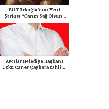
Eli Türkoğlu’nun Yeni
Şarkısı “Canın Sağ Olsun”
Büyük İlgi Gördü!..
Avcılar Belediye Başkanı
Utku Caner Çaykara tahliye
edildi