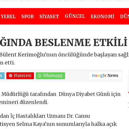
GÜNCEL
YEREL
SPOR
SİYASET
EKONOMİ
DÜ
IĞINDA BESLENME ETKİLİ
 Bülent Kerimoğlu'nun öncülüğünde başlayan sağlık
 etti.
n
Pinterest
Whatsapp
G
o
o
g
l
e
News
eri Müdürlüğü tarafından Dünya Diyabet Günü için
semineri düzenlendi.
dan İç Hastalıkları Uzmanı Dr. Cansu
tisyen Selma Kaya’nın sunumlarıyla halka açık