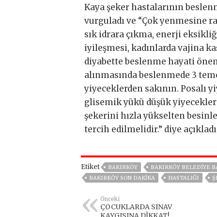
Kaya şeker hastalarının beslen
vurguladı ve “Çok yenmesine ra
sık idrara çıkma, enerji eksikli
iyileşmesi, kadınlarda vajina kaş
diyabette beslenme hayati önem
alınmasında beslenmede 3 temel
yiyeceklerden sakının. Posalı yi
glisemik yükü düşük yiyecekleri
şekerini hızla yükselten besinl
tercih edilmelidir.” diye açıkladı
Etiket
BAKIRKÖY
BAKIRKÖY BELEDIYE B
BAKIRKÖY SON DAKIKA
HASTALIĞI
Ş
Önceki
ÇOCUKLARDA SINAV
KAYGISINA DİKKAT!