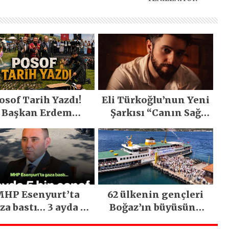
osof Tarih Yazdı!
Eli Türkoğlu’nun Yeni
Başkan Erdem
Şarkısı “Canın Sağ
emirci’nin Büyük
Olsun” Büyük İlgi
ğiyle Son Yılların
Gördü!..
n Büyük Festivali
Gerçekleşti
HP Esenyurt’ta
62 ülkenin gençleri
za bastı… 3 ayda 5
Boğaz’ın büyüsüne
bin esnaf ziyaret
kapıldı