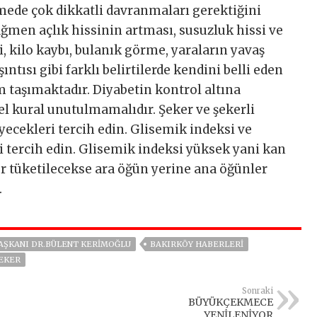
mede çok dikkatli davranmaları gerektiğini
ğmen açlık hissinin artması, susuzluk hissi ve
ği, kilo kaybı, bulanık görme, yaraların yavaş
ıntısı gibi farklı belirtilerde kendini belli eden
 taşımaktadır. Diyabetin kontrol altına
 kural unutulmamalıdır. Şeker ve şekerli
yecekleri tercih edin. Glisemik indeksi ve
 tercih edin. Glisemik indeksi yüksek yani kan
er tüketilecekse ara öğün yerine ana öğünler
.
AŞKANI DR.BÜLENT KERIMOĞLU
BAKIRKÖY HABERLERI
EKER
Sonraki
BÜYÜKÇEKMECE
YENİLENİYOR