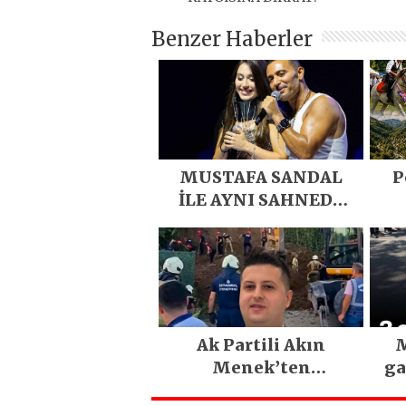
Benzer Haberler
MUSTAFA SANDAL
P
İLE AYNI SAHNEDE
PARLADI
D
Eme
E
Ak Partili Akın
M
Menek’ten
ga
Mimarsinan’daki