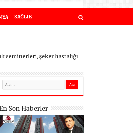
SAĞLIK
NYA
 seminerleri, şeker hastalığı
En Son Haberler