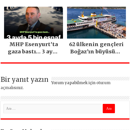
Sağ Olsun” Büyük
Mimarsinan’daki
İlgi Gördü!..
heyelan sonrası
kritik uyarı
MHP Esenyurt’ta
62 ülkenin gençleri
gaza bastı… 3 ayda
Boğaz’ın büyüsüne
5 bin esnaf ziyaret
kapıldı
edildi
Bir yanıt yazın
Yorum yapabilmek için
oturum
açmalısınız
.