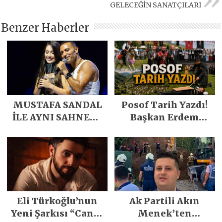
GELECEĞİN SANATÇILARI
Benzer Haberler
MUSTAFA SANDAL
Posof Tarih Yazdı!
İLE AYNI SAHNEDE
Başkan Erdem
PARLADI
Demirci’nin Büyük
Emeğiyle Son
Yılların En Büyük
Festivali
Gerçekleşti
Eli Türkoğlu’nun
Ak Partili Akın
Yeni Şarkısı “Canın
Menek’ten