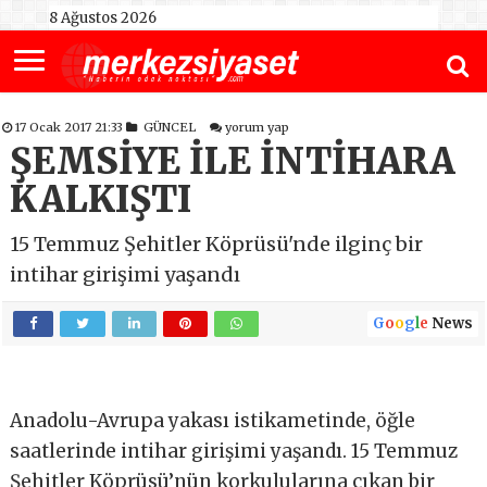
8 Ağustos 2026
17 Ocak 2017 21:33
GÜNCEL
yorum yap
ŞEMSİYE İLE İNTİHARA
KALKIŞTI
15 Temmuz Şehitler Köprüsü'nde ilginç bir
intihar girişimi yaşandı
G
o
o
g
l
e
News
Anadolu-Avrupa yakası istikametinde, öğle
saatlerinde intihar girişimi yaşandı. 15 Temmuz
Şehitler Köprüsü’nün korkulularına çıkan bir