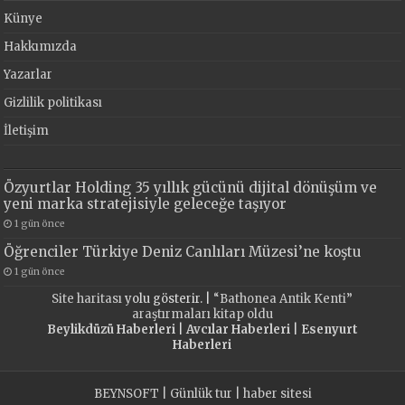
Künye
Hakkımızda
Yazarlar
Gizlilik politikası
İletişim
Özyurtlar Holding 35 yıllık gücünü dijital dönüşüm ve
yeni marka stratejisiyle geleceğe taşıyor
1 gün önce
Öğrenciler Türkiye Deniz Canlıları Müzesi’ne koştu
1 gün önce
Site haritası
yolu gösterir. |
“Bathonea Antik Kenti”
araştırmaları kitap oldu
Beylikdüzü Haberleri
|
Avcılar Haberleri
|
Esenyurt
Haberleri
BEYNSOFT
|
Günlük tur
|
haber sitesi