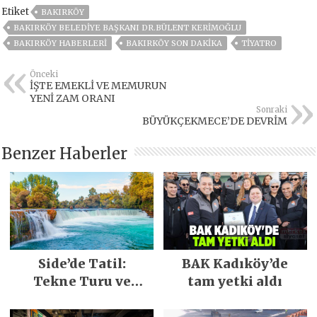
Etiket
BAKIRKÖY
BAKIRKÖY BELEDIYE BAŞKANI DR.BÜLENT KERIMOĞLU
BAKIRKÖY HABERLERI
BAKIRKÖY SON DAKIKA
TIYATRO
Önceki
İŞTE EMEKLİ VE MEMURUN
YENİ ZAM ORANI
Sonraki
BÜYÜKÇEKMECE’DE DEVRİM
Benzer Haberler
Side’de Tatil:
BAK Kadıköy’de
Tekne Turu ve
tam yetki aldı
Keşfedilecek Yerler