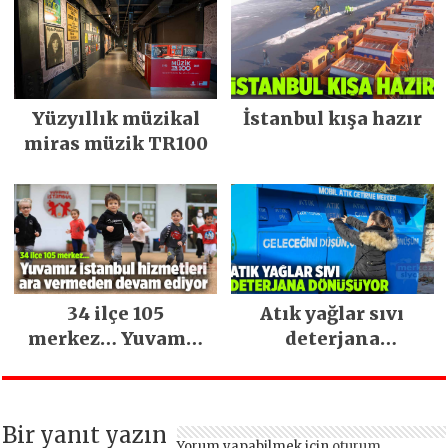
Yüzyıllık müzikal
İstanbul kışa hazır
miras müzik TR100
34 ilçe 105
Atık yağlar sıvı
merkez… Yuvamız
deterjana
İstanbul hizmetleri
dönüşüyor
ara vermeden
devam ediyor
Bir yanıt yazın
Yorum yapabilmek için
oturum