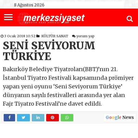
8 Ağustos 2026
3 Ocak 2018 10:52
KÜLTÜR SANAT
yorum yap
SENİ SEVİYORUM
TÜRKİYE
Bakırköy Belediye Tiyatroları(BBT)’nın 21.
İstanbul Tiyatro Festivali kapsamında prömiyer
yapan yeni oyunu ‘Seni Seviyorum Türkiye’
dünyanın sayılı festivalleri arasında yer alan
Fajr Tiyatro Festivali’ne davet edildi.
G
o
o
g
l
e
News